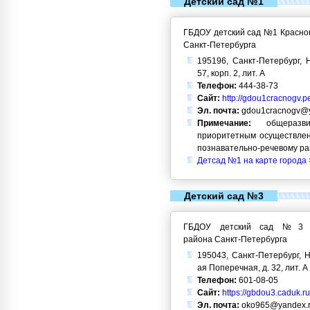
Детский сад №1
ГБДОУ детский сад №1 Красног
Санкт-Петербурга
195196, Санкт-Петербург, Н
57, корп. 2, лит. А
Телефон:
444-38-73
Сайт:
http://gdou1cracnogv.p
Эл. почта:
gdou1cracnogv@y
Примечание:
общеразви
приоритетным осуществлен
познавательно-речевому ра
Детсад №1 на карте города 
Детский сад №3
ГБДОУ детский сад №3 Кр
района Санкт-Петербурга
195043, Санкт-Петербург, Н
ая Поперечная, д. 32, лит. А
Телефон:
601-08-05
Сайт:
https://gbdou3.caduk.ru
Эл. почта:
oko965@yandex.