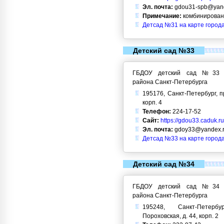
Эл. почта:
gdou31-spb@yand
Примечание:
комбинирован
Детсад №31 на карте город
Детский сад №33
ГБДОУ детский сад №33 Кр
района Санкт-Петербурга
195176, Санкт-Петербург, п
корп. 4
Телефон:
224-17-52
Сайт:
https://gdou33.caduk.ru
Эл. почта:
gdoy33@yandex.
Детсад №33 на карте город
Детский сад №34
ГБДОУ детский сад №34 Кр
района Санкт-Петербурга
195248, Санкт-Петерб
Пороховская, д. 44, корп. 2