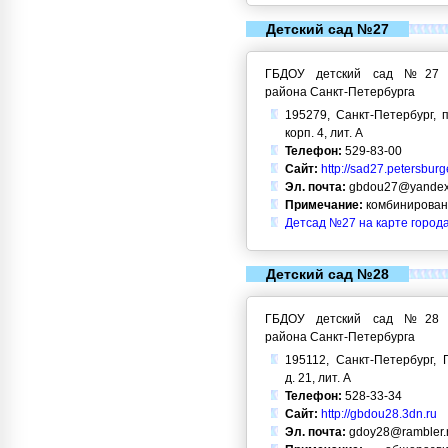
Детский сад №27
ГБДОУ детский сад №27 Кр
района Санкт-Петербурга
195279, Санкт-Петербург, п
корп. 4, лит. А
Телефон:
529-83-00
Сайт:
http://sad27.petersburg
Эл. почта:
gbdou27@yandex
Примечание:
комбинирован
Детсад №27 на карте город
Детский сад №28
ГБДОУ детский сад №28 Кр
района Санкт-Петербурга
195112, Санкт-Петербург, 
д. 21, лит. А
Телефон:
528-33-34
Сайт:
http://gbdou28.3dn.ru
Эл. почта:
gdoy28@rambler.