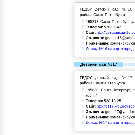
ГБДОУ детский сад №16 Кр
района Санкт-Петербурга
195213, Санкт-Петербург, ул
Телефон:
528-06-42
Сайт:
http://детскийсад-16.р
Эл. почта:
gdouds16@yande
Примечание:
компенсирующ
Детсад №16 на карте город
Детский сад №17
ГБДОУ детский сад №17 Кр
района Санкт-Петербурга
195030, Санкт-Петербург, п
корп. 4
Телефон:
520-18-25
Сайт:
http://ds17.krgv.gov.spb
Эл. почта:
gdou-17@yandex.
Примечание:
компенсирующ
Детсад №17 на карте город