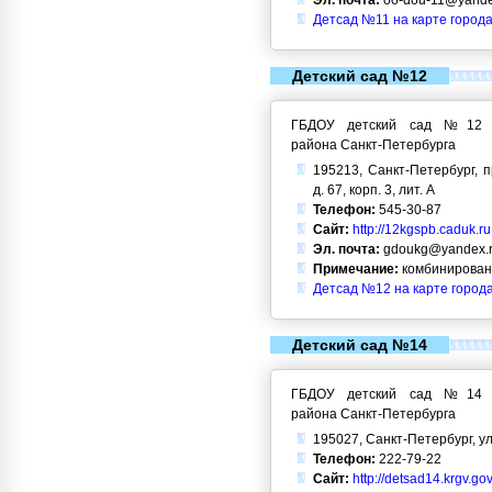
Эл. почта:
oo-dou-11@yande
Детсад №11 на карте города
Детский сад №12
ГБДОУ детский сад №12 Кр
района Санкт-Петербурга
195213, Санкт-Петербург, 
д. 67, корп. 3, лит. А
Телефон:
545-30-87
Сайт:
http://12kgspb.caduk.ru
Эл. почта:
gdoukg@yandex.
Примечание:
комбинирован
Детсад №12 на карте город
Детский сад №14
ГБДОУ детский сад №14 Кр
района Санкт-Петербурга
195027, Санкт-Петербург, ул
Телефон:
222-79-22
Сайт:
http://detsad14.krgv.gov