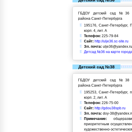
Детский сад №36
ГБДОУ детский сад №36 Кр
района Санкт-Петербурга
195176, Санкт-Петербург, П
корп. 4, лит. А
Телефон:
225-79-84
Сайт:
http://ulje36.sc-site.ru
Эл. почта:
ulje36@yandex.r
Детсад №36 на карте город
Детский сад №38
ГБДОУ детский сад №38 Кр
района Санкт-Петербурга
195253, Санкт-Петербург, п
корп. 2, лит. А
Телефон:
226-75-00
Сайт:
http://gdou38spb.ru
Эл. почта:
doy-38@yandex.r
Примечание:
общеразви
приоритетным осуществлен
художественно-эстетическо