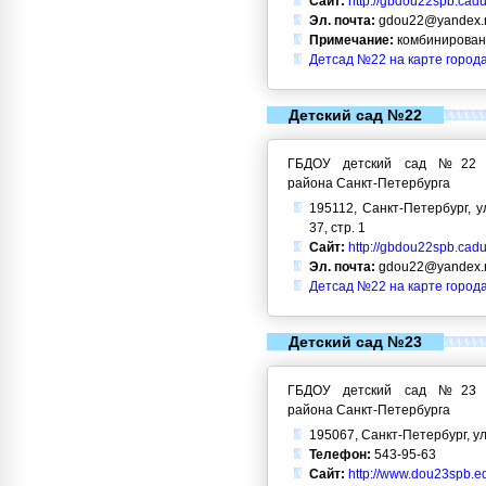
Сайт:
http://gbdou22spb.cadu
Эл. почта:
gdou22@yandex.
Примечание:
комбинирован
Детсад №22 на карте город
Детский сад №22
ГБДОУ детский сад №22 Кр
района Санкт-Петербурга
195112, Санкт-Петербург, у
37, стр. 1
Сайт:
http://gbdou22spb.cadu
Эл. почта:
gdou22@yandex.
Детсад №22 на карте город
Детский сад №23
ГБДОУ детский сад №23 Кр
района Санкт-Петербурга
195067, Санкт-Петербург, ул
Телефон:
543-95-63
Сайт:
http://www.dou23spb.ed