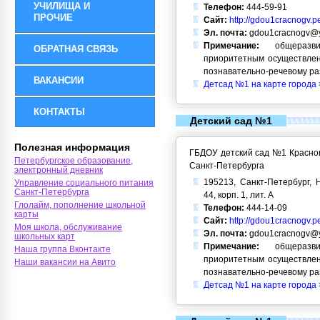
УЧИЛИЩА И
Телефон:
444-59-91
ПРОЧИЕ
Сайт:
http://gdou1cracnogv.p
Эл. почта:
gdou1cracnogv@y
Примечание:
общеразви
ОБРАТНАЯ СВЯЗЬ
приоритетным осуществлен
познавательно-речевому ра
ВАКАНСИИ
Детсад №1 на карте города 
КОНТАКТЫ
Детский сад №1
Полезная информация
ГБДОУ детский сад №1 Красног
Петербургское образование,
Санкт-Петербурга
электронный дневник
195213, Санкт-Петербург, Н
Управление социального питания
Санкт-Петербурга
44, корп. 1, лит. А
Глолайм, пополнение школьной
Телефон:
444-14-09
карты
Сайт:
http://gdou1cracnogv.p
Моя школа, обслуживание
Эл. почта:
gdou1cracnogv@y
школьных карт
Примечание:
общеразви
Наша группа Вконтакте
приоритетным осуществлен
Наши вакансии на Авито
познавательно-речевому ра
Детсад №1 на карте города 