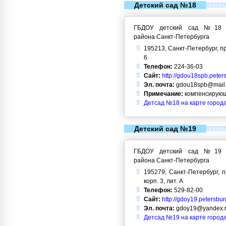
Детский сад №18
ГБДОУ детский сад №18 Кр
района Санкт-Петербурга
195213, Санкт-Петербург, п
6
Телефон:
224-36-03
Сайт:
http://gdou18spb.peter
Эл. почта:
gdou18spb@mail.
Примечание:
компенсирующ
Детсад №18 на карте город
Детский сад №19
ГБДОУ детский сад №19 Кр
района Санкт-Петербурга
195279, Санкт-Петербург, п
корп. 3, лит. А
Телефон:
529-82-00
Сайт:
http://gdoy19.petersbur
Эл. почта:
gdoy19@yandex.
Детсад №19 на карте город