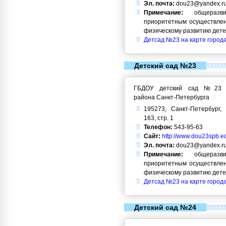
Эл. почта:
dou23@yandex.r
Примечание:
общеразви
приоритетным осуществлен
физическому развитию дет
Детсад №23 на карте город
Детский сад №23
ГБДОУ детский сад №23 Кр
района Санкт-Петербурга
195273, Санкт-Петербург, 
163, стр. 1
Телефон:
543-95-63
Сайт:
http://www.dou23spb.ed
Эл. почта:
dou23@yandex.r
Примечание:
общеразви
приоритетным осуществлен
физическому развитию дет
Детсад №23 на карте город
Детский сад №24