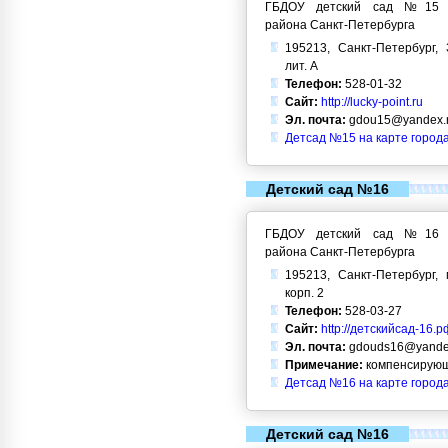
ГБДОУ детский сад №15 Кр
района Санкт-Петербурга
195213, Санкт-Петербург, 
лит. А
Телефон:
528-01-32
Сайт:
http://lucky-point.ru
Эл. почта:
gdou15@yandex.
Детсад №15 на карте город
Детский сад №16
ГБДОУ детский сад №16 Кр
района Санкт-Петербурга
195213, Санкт-Петербург, 
корп. 2
Телефон:
528-03-27
Сайт:
http://детскийсад-16.р
Эл. почта:
gdouds16@yande
Примечание:
компенсирующ
Детсад №16 на карте город
Детский сад №16