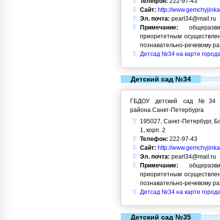
Телефон:
222-97-43
Сайт:
http://www.gemchyjinka
Эл. почта:
pearl34@mail.ru
Примечание:
общеразви
приоритетным осуществлен
познавательно-речевому ра
Детсад №34 на карте город
Детский сад №34
ГБДОУ детский сад №34 Кр
района Санкт-Петербурга
195027, Санкт-Петербург, Б
1, корп. 2
Телефон:
222-97-43
Сайт:
http://www.gemchyjinka
Эл. почта:
pearl34@mail.ru
Примечание:
общеразви
приоритетным осуществлен
познавательно-речевому ра
Детсад №34 на карте город
Детский сад №35