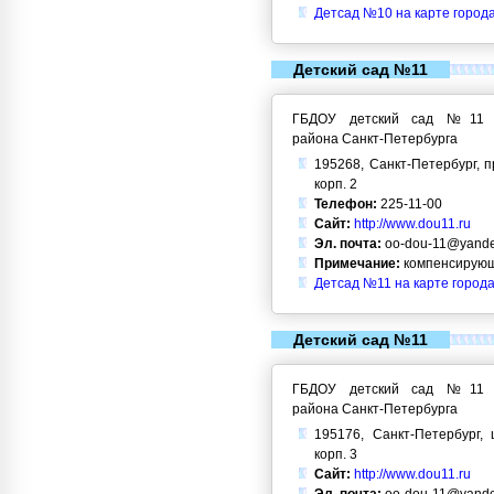
Детсад №10 на карте город
Детский сад №11
ГБДОУ детский сад №11 Кр
района Санкт-Петербурга
195268, Санкт-Петербург, п
корп. 2
Телефон:
225-11-00
Сайт:
http://www.dou11.ru
Эл. почта:
oo-dou-11@yande
Примечание:
компенсирующ
Детсад №11 на карте города
Детский сад №11
ГБДОУ детский сад №11 Кр
района Санкт-Петербурга
195176, Санкт-Петербург, 
корп. 3
Сайт:
http://www.dou11.ru