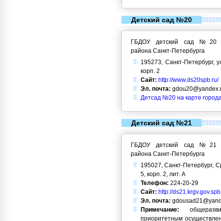
Детский сад №20
ГБДОУ детский сад №20 Кр
района Санкт-Петербурга
195273, Санкт-Петербург, у
корп. 2
Сайт:
http://www.ds20spb.ru/
Эл. почта:
gdou20@yandex.
Детсад №20 на карте город
Детский сад №21
ГБДОУ детский сад №21 Кр
района Санкт-Петербурга
195027, Санкт-Петербург, С
5, корп. 2, лит. А
Телефон:
224-20-29
Сайт:
http://ds21.krgv.gov.spb
Эл. почта:
gdousad21@yand
Примечание:
общеразви
приоритетным осуществлен