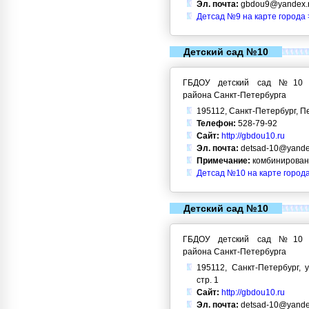
Эл. почта:
gbdou9@yandex.
Детсад №9 на карте города 
Детский сад №10
ГБДОУ детский сад №10 Кр
района Санкт-Петербурга
195112, Санкт-Петербург, Пе
Телефон:
528-79-92
Сайт:
http://gbdou10.ru
Эл. почта:
detsad-10@yande
Примечание:
комбинирован
Детсад №10 на карте город
Детский сад №10
ГБДОУ детский сад №10 Кр
района Санкт-Петербурга
195112, Санкт-Петербург, у
стр. 1
Сайт:
http://gbdou10.ru
Эл. почта:
detsad-10@yande