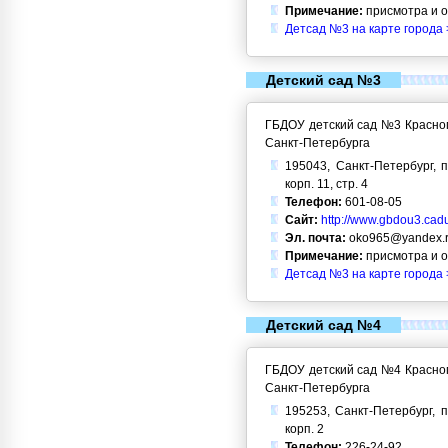
Примечание:
присмотра и 
Детсад №3 на карте города 
Детский сад №3
ГБДОУ детский сад №3 Красног
Санкт-Петербурга
195043, Санкт-Петербург, п
корп. 11, стр. 4
Телефон:
601-08-05
Сайт:
http://www.gbdou3.cadu
Эл. почта:
oko965@yandex.
Примечание:
присмотра и 
Детсад №3 на карте города 
Детский сад №4
ГБДОУ детский сад №4 Красног
Санкт-Петербурга
195253, Санкт-Петербург, п
корп. 2
Телефон:
226-24-92