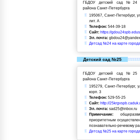
ГБДОУ детский сад №24 Кр
района Санкт-Петербурга
195067, Санкт-Петербург, ул
лит. А
Телефон:
544-39-18
Сайт:
https://gdou24spb.edusi
Эл. почта:
gbdou24@yandex
Детсад №24 на карте город
Детский сад №25
ГБДОУ детский сад №25 Кр
района Санкт-Петербурга
195279, Санкт-Петербург, у
корп. 3
Телефон:
529-55-25
Сайт:
http://25krgvspb.caduk.
Эл. почта:
sad25@inbox.ru
Примечание:
общеразви
приоритетным осуществлен
познавательно-речевому ра
Детсад №25 на карте город