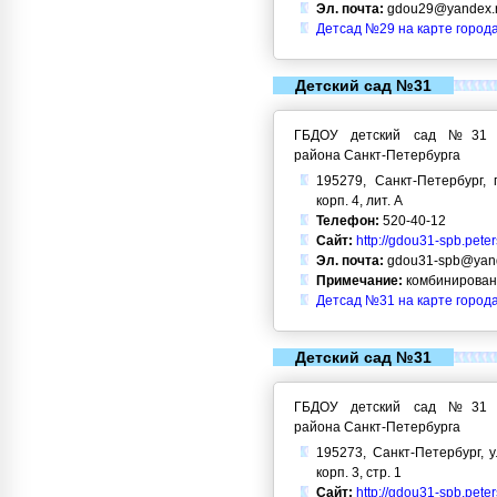
Эл. почта:
gdou29@yandex.
Детсад №29 на карте город
Детский сад №31
ГБДОУ детский сад №31 Кр
района Санкт-Петербурга
195279, Санкт-Петербург, 
корп. 4, лит. А
Телефон:
520-40-12
Сайт:
http://gdou31-spb.pete
Эл. почта:
gdou31-spb@yand
Примечание:
комбинирован
Детсад №31 на карте город
Детский сад №31
ГБДОУ детский сад №31 Кр
района Санкт-Петербурга
195273, Санкт-Петербург, у
корп. 3, стр. 1
Сайт:
http://gdou31-spb.pete