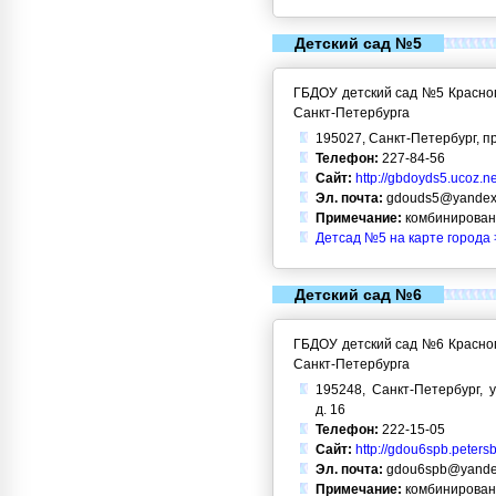
Детский сад №5
ГБДОУ детский сад №5 Красног
Санкт-Петербурга
195027, Санкт-Петербург, пр
Телефон:
227-84-56
Сайт:
http://gbdoyds5.ucoz.ne
Эл. почта:
gdouds5@yandex
Примечание:
комбинирован
Детсад №5 на карте города 
Детский сад №6
ГБДОУ детский сад №6 Красног
Санкт-Петербурга
195248, Санкт-Петербург, 
д. 16
Телефон:
222-15-05
Сайт:
http://gdou6spb.peters
Эл. почта:
gdou6spb@yande
Примечание:
комбинирован