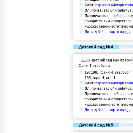
Сайт:
http://sad-04krspb.cadu
Эл. почта:
sad.04kr.spb@ya.
Примечание:
общеразви
приоритетным осуществлен
художественно-эстетическо
Детсад №4 на карте города 
Детский сад №4
ГБДОУ детский сад №4 Красног
Санкт-Петербурга
197198, Санкт-Петербург, 
155, корп. 4, стр. 1
Сайт:
http://sad-04krspb.cadu
Эл. почта:
sad.04kr.spb@ya.
Примечание:
общеразви
приоритетным осуществлен
художественно-эстетическо
Детсад №4 на карте города 
Детский сад №5