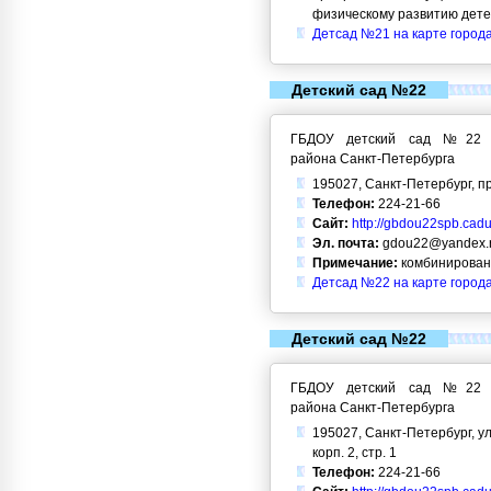
физическому развитию дет
Детсад №21 на карте город
Детский сад №22
ГБДОУ детский сад №22 Кр
района Санкт-Петербурга
195027, Санкт-Петербург, пр
Телефон:
224-21-66
Сайт:
http://gbdou22spb.cadu
Эл. почта:
gdou22@yandex.
Примечание:
комбинирован
Детсад №22 на карте город
Детский сад №22
ГБДОУ детский сад №22 Кр
района Санкт-Петербурга
195027, Санкт-Петербург, ул.
корп. 2, стр. 1
Телефон:
224-21-66