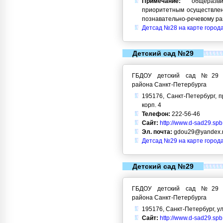
Примечание:
общеразви
приоритетным осуществлен
познавательно-речевому ра
Детсад №28 на карте город
Детский сад №29
ГБДОУ детский сад №29 Кр
района Санкт-Петербурга
195176, Санкт-Петербург, п
корп. 4
Телефон:
222-56-46
Сайт:
http://www.d-sad29.spb
Эл. почта:
gdou29@yandex.
Детсад №29 на карте город
Детский сад №29
ГБДОУ детский сад №29 Кр
района Санкт-Петербурга
195176, Санкт-Петербург, ул.
Сайт:
http://www.d-sad29.spb