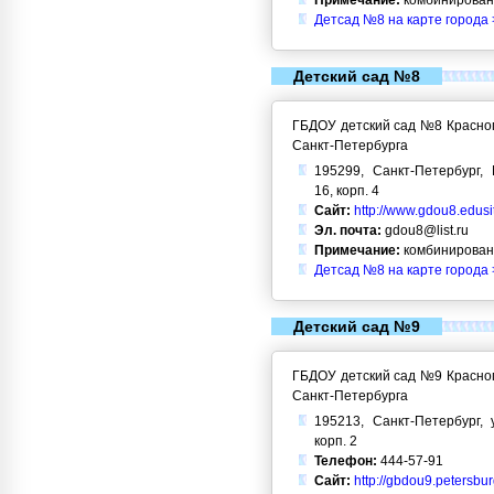
Примечание:
комбинирован
Детсад №8 на карте города 
Детский сад №8
ГБДОУ детский сад №8 Красног
Санкт-Петербурга
195299, Санкт-Петербург, 
16, корп. 4
Сайт:
http://www.gdou8.edusi
Эл. почта:
gdou8@list.ru
Примечание:
комбинирован
Детсад №8 на карте города 
Детский сад №9
ГБДОУ детский сад №9 Красног
Санкт-Петербурга
195213, Санкт-Петербург, 
корп. 2
Телефон:
444-57-91
Сайт:
http://gbdou9.petersbu