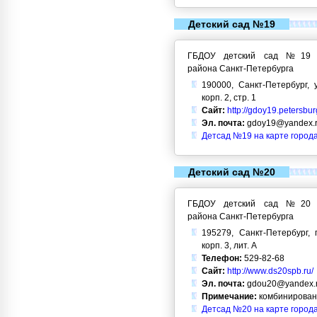
Детский сад №19
ГБДОУ детский сад №19 Кр
района Санкт-Петербурга
190000, Санкт-Петербург, 
корп. 2, стр. 1
Сайт:
http://gdoy19.petersbur
Эл. почта:
gdoy19@yandex.
Детсад №19 на карте город
Детский сад №20
ГБДОУ детский сад №20 Кр
района Санкт-Петербурга
195279, Санкт-Петербург, 
корп. 3, лит. А
Телефон:
529-82-68
Сайт:
http://www.ds20spb.ru/
Эл. почта:
gdou20@yandex.
Примечание:
комбинирован
Детсад №20 на карте город