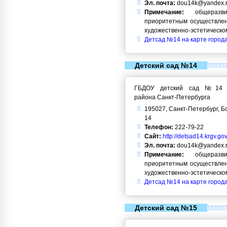
Эл. почта:
dou14k@yandex.
Примечание:
общеразви
приоритетным осуществлен
художественно-эстетическо
Детсад №14 на карте город
Детский сад №14
ГБДОУ детский сад №14 Кр
района Санкт-Петербурга
195027, Санкт-Петербург, Б
14
Телефон:
222-79-22
Сайт:
http://detsad14.krgv.gov
Эл. почта:
dou14k@yandex.
Примечание:
общеразви
приоритетным осуществлен
художественно-эстетическо
Детсад №14 на карте город
Детский сад №15