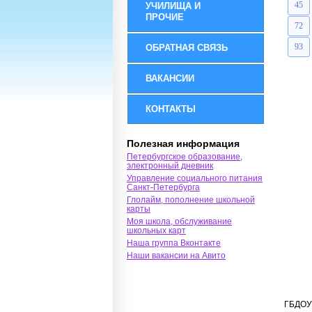
45
УЧИЛИЩА И
ПРОЧИЕ
72
93
ОБРАТНАЯ СВЯЗЬ
ВАКАНСИИ
КОНТАКТЫ
Полезная информация
Петербургское образование,
электронный дневник
Управление социального питания
Санкт-Петербурга
Глолайм, пополнение школьной
карты
Моя школа, обслуживание
школьных карт
Наша группа Вконтакте
Наши вакансии на Авито
ГБДОУ 