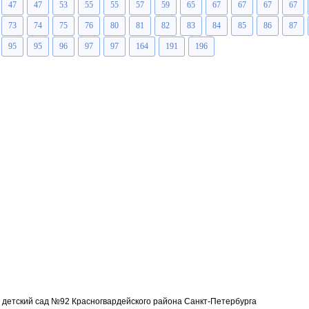
47
47
53
55
55
57
59
65
67
67
67
67
73
74
75
76
80
81
82
83
84
85
86
87
95
95
96
97
97
164
191
196
детский сад №92 Красногвардейского района Санкт-Петербурга