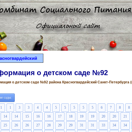
асногвардейский
формация о детском саде №92
ация о детском саде №92 района Красногвардейский Санкт-Петербурга (вс
ие сады:
1
1
3
3
4
4
5
5
5
5
5
6
7
8
8
14
14
15
16
16
17
18
19
19
20
20
21
25
26
26
27
28
29
29
31
31
33
34
34