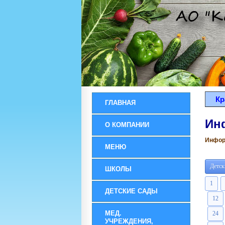
Кр
ГЛАВНАЯ
Ин
О КОМПАНИИ
Информ
МЕНЮ
Детск
ШКОЛЫ
1
ДЕТСКИЕ САДЫ
12
МЕД.
24
УЧРЕЖДЕНИЯ,