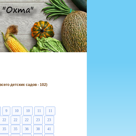
его детских садов - 102)
9
10
10
11
11
22
22
22
23
23
35
35
36
38
41