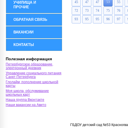
45
47
47
53
55
УЧИЛИЩА И
ПРОЧИЕ
72
73
74
75
76
93
95
95
96
97
ОБРАТНАЯ СВЯЗЬ
ВАКАНСИИ
КОНТАКТЫ
Полезная информация
Петербургское образование,
электронный дневник
Управление социального питания
Санкт-Петербурга
Глолайм, пополнение школьной
карты
Моя школа, обслуживание
школьных карт
Наша группа Вконтакте
Наши вакансии на Авито
ГБДОУ детский сад №53 Красногва