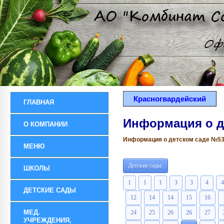
Красногвардейский
ГЛАВНАЯ
Информация о д
О КОМПАНИИ
Информация о детском саде №53 р
МЕНЮ
Детские сады:
ШКОЛЫ
1
1
1
3
3
4
4
ДЕТСКИЕ САДЫ
12
14
14
15
16
МЕД.
24
25
26
26
27
УЧРЕЖДЕНИЯ,