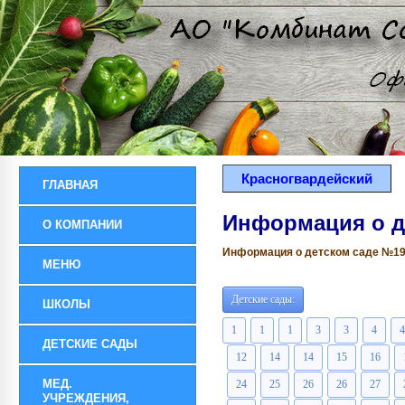
Красногвардейский
ГЛАВНАЯ
Информация о д
О КОМПАНИИ
Информация о детском саде №19 р
МЕНЮ
Детские сады:
ШКОЛЫ
1
1
1
3
3
4
4
ДЕТСКИЕ САДЫ
12
14
14
15
16
МЕД.
24
25
26
26
27
УЧРЕЖДЕНИЯ,