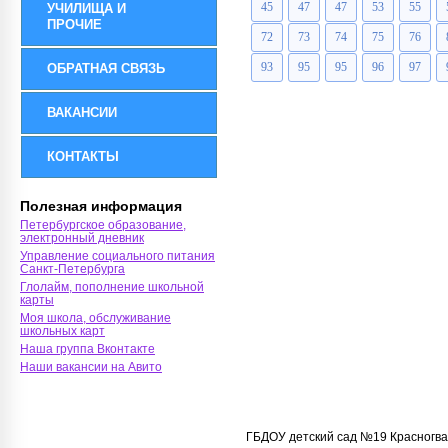
45
47
47
53
55
УЧИЛИЩА И
ПРОЧИЕ
72
73
74
75
76
93
95
95
96
97
ОБРАТНАЯ СВЯЗЬ
ВАКАНСИИ
КОНТАКТЫ
Полезная информация
Петербургское образование,
электронный дневник
Управление социального питания
Санкт-Петербурга
Глолайм, пополнение школьной
карты
Моя школа, обслуживание
школьных карт
Наша группа Вконтакте
Наши вакансии на Авито
ГБДОУ детский сад №19 Красногва