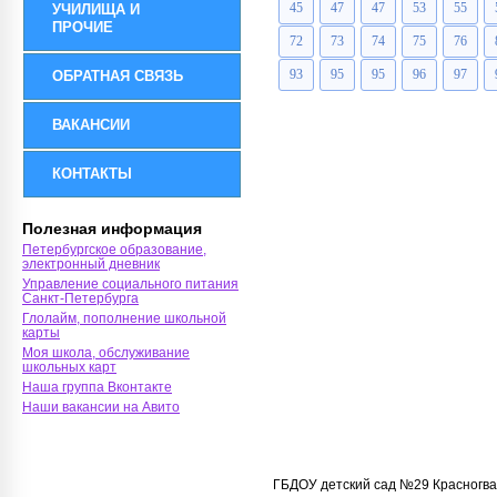
45
47
47
53
55
УЧИЛИЩА И
ПРОЧИЕ
72
73
74
75
76
93
95
95
96
97
ОБРАТНАЯ СВЯЗЬ
ВАКАНСИИ
КОНТАКТЫ
Полезная информация
Петербургское образование,
электронный дневник
Управление социального питания
Санкт-Петербурга
Глолайм, пополнение школьной
карты
Моя школа, обслуживание
школьных карт
Наша группа Вконтакте
Наши вакансии на Авито
ГБДОУ детский сад №29 Красногва