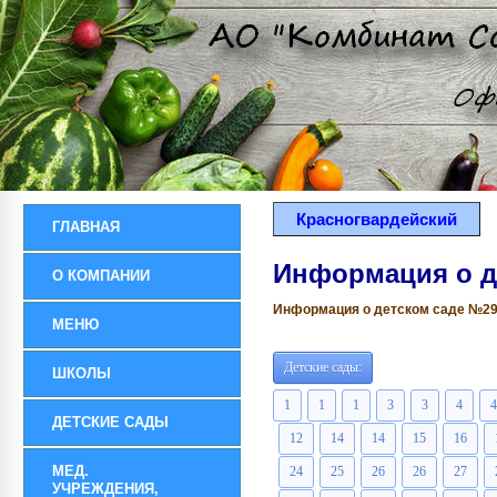
Красногвардейский
ГЛАВНАЯ
Информация о д
О КОМПАНИИ
Информация о детском саде №29 р
МЕНЮ
Детские сады:
ШКОЛЫ
1
1
1
3
3
4
4
ДЕТСКИЕ САДЫ
12
14
14
15
16
МЕД.
24
25
26
26
27
УЧРЕЖДЕНИЯ,