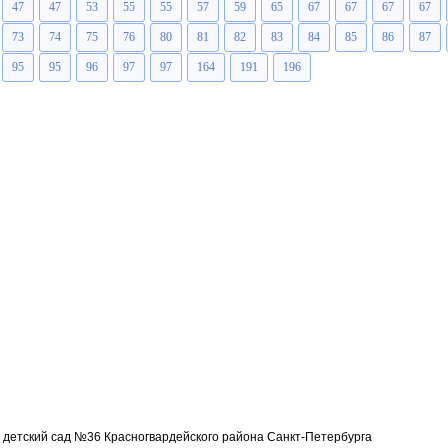
47
47
53
55
55
57
59
65
67
67
67
67
73
74
75
76
80
81
82
83
84
85
86
87
95
95
96
97
97
164
191
196
детский сад №36 Красногвардейского района Санкт-Петербурга