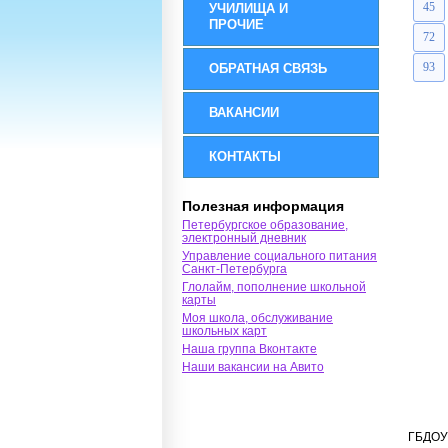
45
УЧИЛИЩА И
ПРОЧИЕ
72
93
ОБРАТНАЯ СВЯЗЬ
ВАКАНСИИ
КОНТАКТЫ
Полезная информация
Петербургское образование,
электронный дневник
Управление социального питания
Санкт-Петербурга
Глолайм, пополнение школьной
карты
Моя школа, обслуживание
школьных карт
Наша группа Вконтакте
Наши вакансии на Авито
ГБДОУ 