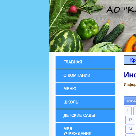
Кр
ГЛАВНАЯ
Ин
О КОМПАНИИ
Информ
МЕНЮ
Детск
ШКОЛЫ
1
ДЕТСКИЕ САДЫ
12
МЕД.
24
УЧРЕЖДЕНИЯ,