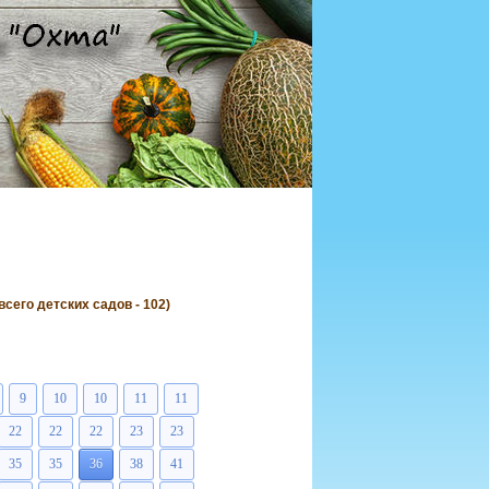
его детских садов - 102)
9
10
10
11
11
22
22
22
23
23
35
35
36
38
41