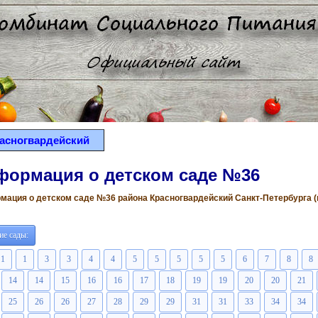
асногвардейский
формация о детском саде №36
ация о детском саде №36 района Красногвардейский Санкт-Петербурга (вс
ие сады:
1
1
3
3
4
4
5
5
5
5
5
6
7
8
8
14
14
15
16
16
17
18
19
19
20
20
21
25
26
26
27
28
29
29
31
31
33
34
34