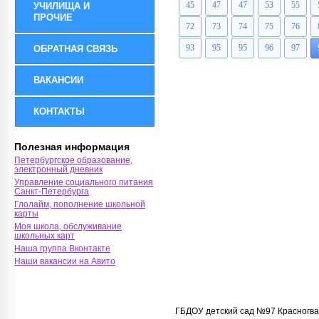
45
47
47
53
55
УЧИЛИЩА И
ПРОЧИЕ
72
73
74
75
76
93
95
95
96
97
ОБРАТНАЯ СВЯЗЬ
ВАКАНСИИ
КОНТАКТЫ
Полезная информация
Петербургское образование,
электронный дневник
Управление социального питания
Санкт-Петербурга
Глолайм, пополнение школьной
карты
Моя школа, обслуживание
школьных карт
Наша группа Вконтакте
Наши вакансии на Авито
ГБДОУ детский сад №97 Красногва