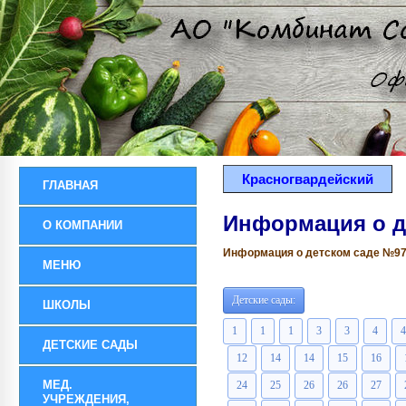
Красногвардейский
ГЛАВНАЯ
Информация о д
О КОМПАНИИ
Информация о детском саде №97 р
МЕНЮ
Детские сады:
ШКОЛЫ
1
1
1
3
3
4
4
ДЕТСКИЕ САДЫ
12
14
14
15
16
МЕД.
24
25
26
26
27
УЧРЕЖДЕНИЯ,