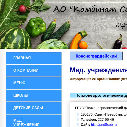
Красногвардейский
ГЛАВНАЯ
Мед. учреждения
О КОМПАНИИ
информация об организациях (все
МЕНЮ
Психоневрологический 
ШКОЛЫ
ДЕТСКИЕ САДЫ
ГБУЗ "Психоневрологический д
195176, Санкт-Петербург, ш
Телефон:
227-66-46
МЕД.
УЧРЕЖДЕНИЯ,
Сайт:
http://pnd5spb.ru