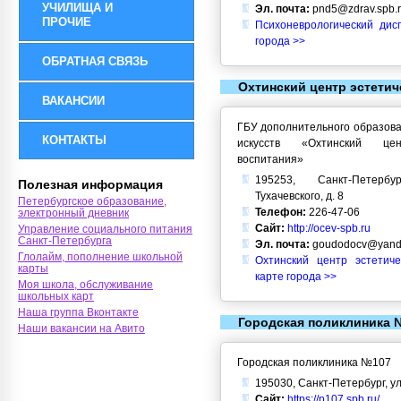
УЧИЛИЩА И
Эл. почта:
pnd5@zdrav.spb.
ПРОЧИЕ
Психоневрологический ди
города >>
ОБРАТНАЯ СВЯЗЬ
Охтинский центр эстетич
ВАКАНСИИ
ГБУ дополнительного образова
КОНТАКТЫ
искусств «Охтинский цен
воспитания»
195253, Санкт-Петерб
Полезная информация
Тухачевского, д. 8
Петербургское образование,
Телефон:
226-47-06
электронный дневник
Сайт:
http://ocev-spb.ru
Управление социального питания
Санкт-Петербурга
Эл. почта:
goudodocv@yand
Глолайм, пополнение школьной
Охтинский центр эстетиче
карты
карте города >>
Моя школа, обслуживание
школьных карт
Наша группа Вконтакте
Городская поликлиника 
Наши вакансии на Авито
Городская поликлиника №107
195030, Санкт-Петербург, ул
Сайт:
https://p107.spb.ru/