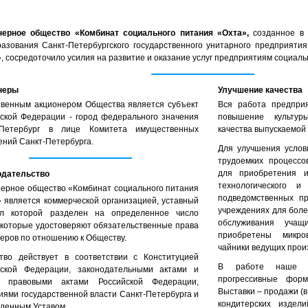
нерное общество «Комбинат социального питания «Охта»,
созданное в 
азования Санкт-Петербургского государственного унитарного предприяти
, сосредоточило усилия на развитие и оказание услуг предприятиям социал
неры
Улучшение качества
твенным акционером Общества является субъект
Вся работа предпри
ской Федерации - город федерального значения
повышение культур
-Петербург в лице Комитета имущественных
качества выпускаемой
ний Санкт-Петербурга.
Для улучшения услов
трудоемких процессо
для приобретения и
одательство
технологического и
ерное общество «Комбинат социального питания
подведомственных пр
 является коммерческой организацией, уставный
учреждениях для боле
ал которой разделен на определенное число
обслуживания учащ
 которые удостоверяют обязательственные права
приобретены микро
еров по отношению к Обществу.
чайники ведущих прои
тво действует в соответствии с Конституцией
В работе наше п
йской Федерации, законодательными актами и
прогрессивные фор
 правовыми актами Российской Федерации,
Выставки – продажи (в
ями государственной власти Санкт-Петербурга и
кондитерских издел
денным Уставом.