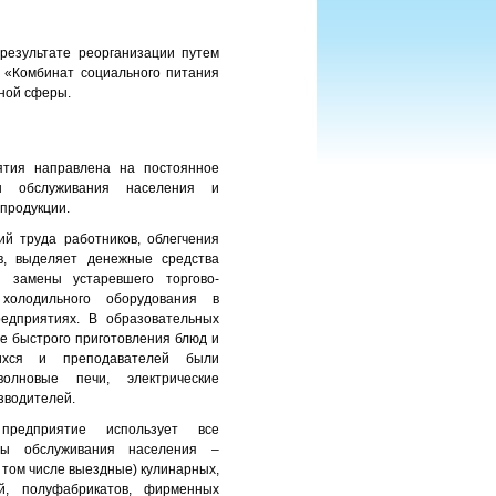
результате реорганизации путем
я «Комбинат социального питания
ьной сферы.
ятия направлена на постоянное
ы обслуживания населения и
 продукции.
ий труда работников, облегчения
в, выделяет денежные средства
 замены устаревшего торгово-
 холодильного оборудования в
едприятиях. В образовательных
е быстрого приготовления блюд и
ихся и преподавателей были
волновые печи, электрические
зводителей.
редприятие использует все
мы обслуживания населения –
 том числе выездные) кулинарных,
ий, полуфабрикатов, фирменных