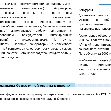
СП «ОХТА» в структурном подразделении имеет
ательную (аналитическую) лабораторию,
Конкурсы
ествляющую контроль за соответствием
Достижению высоких 
ативно-технической документации
участие в район
вольственного сырья, пищевых продуктов,
профессионального
ции общественного питания, бактериологическое
присваивались призов
ение, выполняющее работу, связанную с
льзованием возбудителей инфекционных
Акционерное обществ
леваний, с микроорганизмами IV группы
«ОХТА» является поб
енности. Наличие лаборатории обеспечивает
«Лучший исполнитель
нный контроль за качеством поступающего сырья,
социального питания 
ции собственного производства, кондитерских и
Петербурга» за 2005 г
рных изделий.
Комбинат награжден 
питания, Дипломо
«Росток» за участие в
СПб – 2006».
рминалы безналичной оплаты в школах
няя федеральную программу модернизации школьного питания АО КСП "О
я школьников в столовых на безналичный расчет.