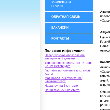
УЧИЛИЩА И
ПРОЧИЕ
Акцио
преобр
ОБРАТНАЯ СВЯЗЬ
«Охта»
ВАКАНСИИ
Акцио
Единс
КОНТАКТЫ
Россий
Санкт
Полезная информация
отноше
Петербургское образование,
электронный дневник
Закон
Управление социального питания
Санкт-Петербурга
Акцион
Глолайм, пополнение школьной
«Охта»
карты
капит
Моя школа, обслуживание
акций,
школьных карт
акцион
Наша группа Вконтакте
Наши вакансии на Авито
Общес
Росси
иными
решени
утверж