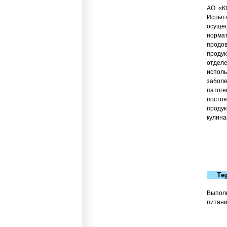
АО «К
Испыт
осущ
норм
продо
продук
отдел
испо
забо
патог
постоя
продук
кулина
Те
Выпол
питани