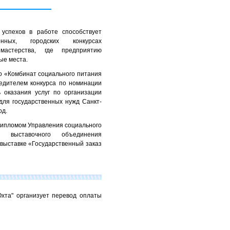
успехов в работе способствует
ных, городских конкурсах
 мастерства, где предприятию
ые места.
о «Комбинат социального питания
едителем конкурса по номинации
 оказания услуг по организации
для государственных нужд Санкт-
од.
Дипломом Управления социального
м выставочного объединения
 выставке «Государственный заказ
хта" организует перевод оплаты