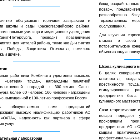
блюд, разработанных
повар», предварите
разнообразных блю
риятие обслуживает горячими завтраками и
торжественных ме
ми школы и сады Красногвардейского района,
обслуживания.
ссиональные училища и медицинские учреждения
Для изучения спроса
анкт-Петербурга, проводит праздничные
отзыва о своей 
иятия для жителей района, такие как Дни снятия
потребительские кон
ды, Победы, Защитника Отечества, пожилого
объективному анализу
ка и другие.
Школа кулинарного м
ктив
В целях совершенст
овые работники Комбината удостоены высокого
мастерства, созд
я «Ветеран труда», награждены памятной
престижности труда
тельственной наградой к 300-летию Санкт-
стимулирования р
урга более 60 человек, 160 человек награждены
предприятия была 
ю, выпущенной к 100-летию профсоюзов России.
кулинарного мастерств
вы обслуживаемых нами предприятий
Свои теоретические 
ерждают высокую квалификацию работников АО
повара передают у
«ОХТА», надежность как партнера в сфере
проходящим прои
ия услуг.
предприятиях АО «К
кадрам практичес
профессиональных на
ательная лаборатория