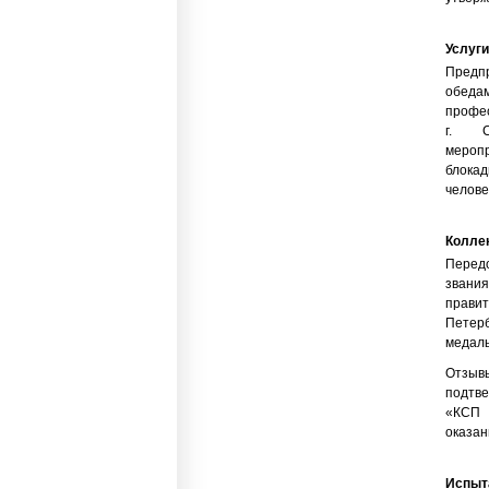
Услуги
Предп
обеда
профе
г. С
меропр
блока
челове
Колле
Перед
звани
прави
Петерб
медаль
Отзы
подтв
«КСП 
оказан
Испыт