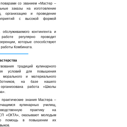
 поварами со званием «Мастер –
льные заказы на изготовление
д, организацию и проведение
роприятий с высокой формой
 обслуживаемого контингента и
работе регулярно проводит
ференции, которые способствуют
 работы Комбината.
астерства
вования традиций кулинарного
ания условий для повышения
, морального и материального
аботников, на базе нашего
организована работа «Школы
а».
и практические знания Мастера –
чащимся кулинарных училищ,
зводственную практику на
СП «ОХТА», оказывают молодым
кую помощь в повышении их
выков.