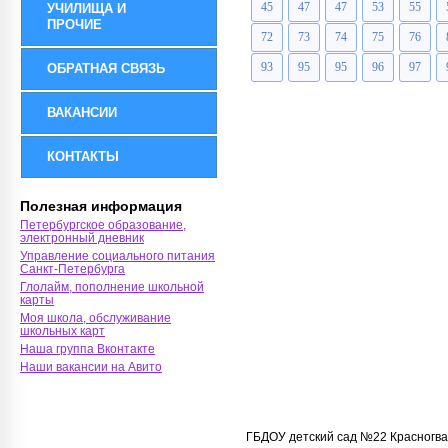
45
47
47
53
55
УЧИЛИЩА И
ПРОЧИЕ
72
73
74
75
76
93
95
95
96
97
ОБРАТНАЯ СВЯЗЬ
ВАКАНСИИ
КОНТАКТЫ
Полезная информация
Петербургское образование,
электронный дневник
Управление социального питания
Санкт-Петербурга
Глолайм, пополнение школьной
карты
Моя школа, обслуживание
школьных карт
Наша группа Вконтакте
Наши вакансии на Авито
ГБДОУ детский сад №22 Красногва