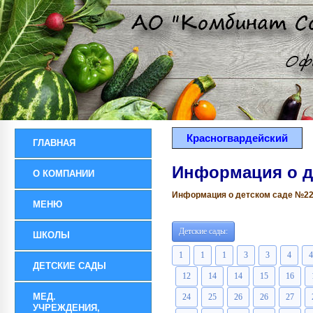
Красногвардейский
ГЛАВНАЯ
Информация о д
О КОМПАНИИ
Информация о детском саде №22 р
МЕНЮ
Детские сады:
ШКОЛЫ
1
1
1
3
3
4
4
ДЕТСКИЕ САДЫ
12
14
14
15
16
МЕД.
24
25
26
26
27
УЧРЕЖДЕНИЯ,