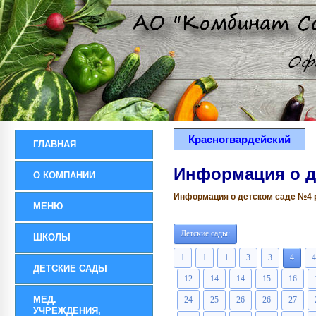
Красногвардейский
ГЛАВНАЯ
Информация о д
О КОМПАНИИ
Информация о детском саде №4 ра
МЕНЮ
Детские сады:
ШКОЛЫ
1
1
1
3
3
4
4
ДЕТСКИЕ САДЫ
12
14
14
15
16
МЕД.
24
25
26
26
27
УЧРЕЖДЕНИЯ,