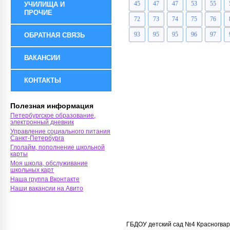
45
47
47
53
55
УЧИЛИЩА И
ПРОЧИЕ
72
73
74
75
76
93
95
95
96
97
ОБРАТНАЯ СВЯЗЬ
ВАКАНСИИ
КОНТАКТЫ
Полезная информация
Петербургское образование,
электронный дневник
Управление социального питания
Санкт-Петербурга
Глолайм, пополнение школьной
карты
Моя школа, обслуживание
школьных карт
Наша группа Вконтакте
Наши вакансии на Авито
ГБДОУ детский сад №4 Красногвар