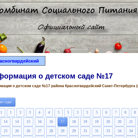
асногвардейский
формация о детском саде №17
ация о детском саде №17 района Красногвардейский Санкт-Петербурга (вс
ие сады:
1
1
3
3
4
4
5
5
5
5
5
6
7
8
8
14
14
15
16
16
17
18
19
19
20
20
21
25
26
26
27
28
29
29
31
31
33
34
34