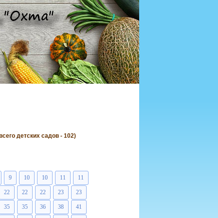
его детских садов - 102)
9
10
10
11
11
22
22
22
23
23
35
35
36
38
41