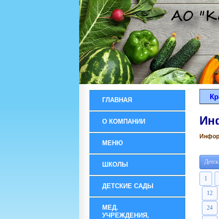
Кр
ГЛАВНАЯ
Ин
О КОМПАНИИ
Информ
МЕНЮ
Детск
ШКОЛЫ
1
ДЕТСКИЕ САДЫ
12
МЕД.
24
УЧРЕЖДЕНИЯ,