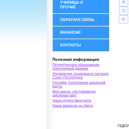
45
УЧИЛИЩА И
ПРОЧИЕ
72
93
ОБРАТНАЯ СВЯЗЬ
ВАКАНСИИ
КОНТАКТЫ
Полезная информация
Петербургское образование,
электронный дневник
Управление социального питания
Санкт-Петербурга
Глолайм, пополнение школьной
карты
Моя школа, обслуживание
школьных карт
Наша группа Вконтакте
Наши вакансии на Авито
ГБДОУ 