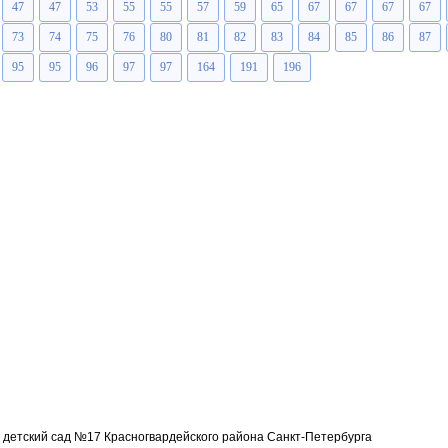
47
47
53
55
55
57
59
65
67
67
67
67
73
74
75
76
80
81
82
83
84
85
86
87
95
95
96
97
97
164
191
196
детский сад №17 Красногвардейского района Санкт-Петербурга