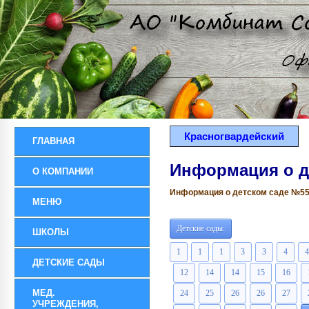
Красногвардейский
ГЛАВНАЯ
Информация о д
О КОМПАНИИ
Информация о детском саде №55 р
МЕНЮ
Детские сады:
ШКОЛЫ
1
1
1
3
3
4
4
ДЕТСКИЕ САДЫ
12
14
14
15
16
МЕД.
24
25
26
26
27
УЧРЕЖДЕНИЯ,