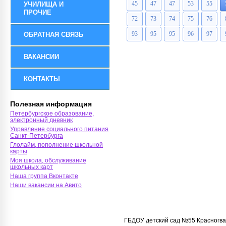
45
47
47
53
55
УЧИЛИЩА И
ПРОЧИЕ
72
73
74
75
76
93
95
95
96
97
ОБРАТНАЯ СВЯЗЬ
ВАКАНСИИ
КОНТАКТЫ
Полезная информация
Петербургское образование,
электронный дневник
Управление социального питания
Санкт-Петербурга
Глолайм, пополнение школьной
карты
Моя школа, обслуживание
школьных карт
Наша группа Вконтакте
Наши вакансии на Авито
ГБДОУ детский сад №55 Красногва