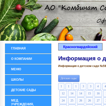
Красногвардейский
ГЛАВНАЯ
Информация о д
О КОМПАНИИ
Информация о детском саде №59 р
МЕНЮ
Детские сады:
ШКОЛЫ
1
1
1
3
3
4
4
ДЕТСКИЕ САДЫ
12
14
14
15
16
МЕД.
24
25
26
26
27
УЧРЕЖДЕНИЯ,