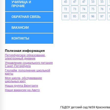
45
47
47
53
55
УЧИЛИЩА И
ПРОЧИЕ
72
73
74
75
76
93
95
95
96
97
ОБРАТНАЯ СВЯЗЬ
ВАКАНСИИ
КОНТАКТЫ
Полезная информация
Петербургское образование,
электронный дневник
Управление социального питания
Санкт-Петербурга
Глолайм, пополнение школьной
карты
Моя школа, обслуживание
школьных карт
Наша группа Вконтакте
Наши вакансии на Авито
ГБДОУ детский сад №59 Красногва