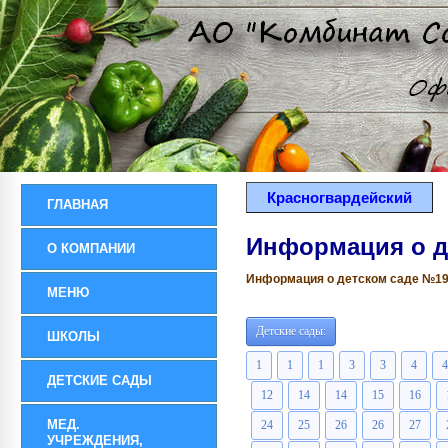
Красногвардейский
ГЛАВНАЯ
Информация о д
О КОМПАНИИ
Информация о детском саде №191 
МЕНЮ
Детские сады:
ШКОЛЫ
1
1
1
3
3
4
4
ДЕТСКИЕ САДЫ
12
14
14
15
16
МЕД.
24
25
26
26
27
УЧРЕЖДЕНИЯ,