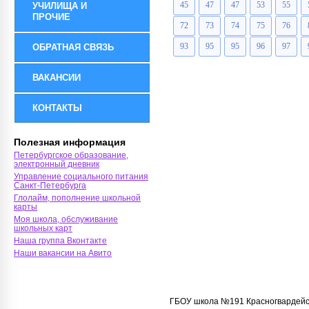
45
47
47
53
55
УЧИЛИЩА И
ПРОЧИЕ
72
73
74
75
76
93
95
95
96
97
ОБРАТНАЯ СВЯЗЬ
ВАКАНСИИ
КОНТАКТЫ
Полезная информация
Петербургское образование,
электронный дневник
Управление социального питания
Санкт-Петербурга
Глолайм, пополнение школьной
карты
Моя школа, обслуживание
школьных карт
Наша группа Вконтакте
Наши вакансии на Авито
ГБОУ школа №191 Красногвардейс