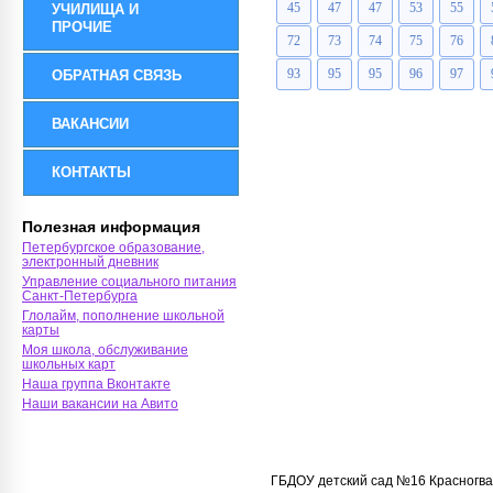
45
47
47
53
55
УЧИЛИЩА И
ПРОЧИЕ
72
73
74
75
76
93
95
95
96
97
ОБРАТНАЯ СВЯЗЬ
ВАКАНСИИ
КОНТАКТЫ
Полезная информация
Петербургское образование,
электронный дневник
Управление социального питания
Санкт-Петербурга
Глолайм, пополнение школьной
карты
Моя школа, обслуживание
школьных карт
Наша группа Вконтакте
Наши вакансии на Авито
ГБДОУ детский сад №16 Красногва