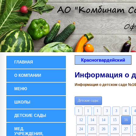
Красногвардейский
ГЛАВНАЯ
Информация о д
О КОМПАНИИ
Информация о детском саде №16 р
МЕНЮ
Детские сады:
ШКОЛЫ
1
1
1
3
3
4
4
ДЕТСКИЕ САДЫ
12
14
14
15
16
МЕД.
24
25
26
26
27
УЧРЕЖДЕНИЯ,