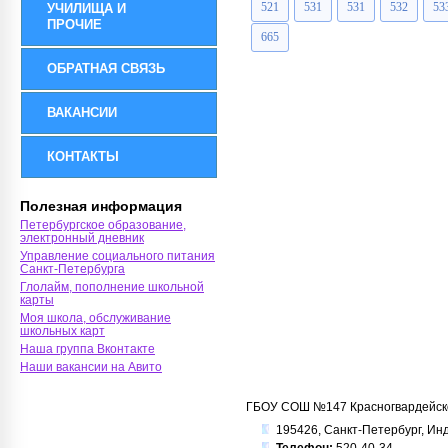
521
531
531
532
53
УЧИЛИЩА И
ПРОЧИЕ
665
ОБРАТНАЯ СВЯЗЬ
ВАКАНСИИ
КОНТАКТЫ
Полезная информация
Петербургское образование,
электронный дневник
Управление социального питания
Санкт-Петербурга
Глолайм, пополнение школьной
карты
Моя школа, обслуживание
школьных карт
Наша группа Вконтакте
Наши вакансии на Авито
ГБОУ СОШ №147 Красногвардейско
195426, Санкт-Петербург, Инду