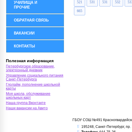
521
531
531
532
53
УЧИЛИЩА И
ПРОЧИЕ
665
ОБРАТНАЯ СВЯЗЬ
ВАКАНСИИ
КОНТАКТЫ
Полезная информация
Петербургское образование,
электронный дневник
Управление социального питания
Санкт-Петербурга
Глолайм, пополнение школьной
карты
Моя школа, обслуживание
школьных карт
Наша группа Вконтакте
Наши вакансии на Авито
ГБОУ СОШ №491 Красногвардейско
195248, Санкт-Петербург, пр. 