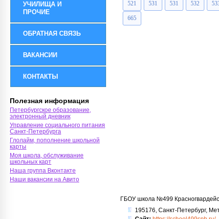
521
531
531
532
53
УЧИЛИЩА И
ПРОЧИЕ
665
ОБРАТНАЯ СВЯЗЬ
ВАКАНСИИ
КОНТАКТЫ
Полезная информация
Петербургское образование,
электронный дневник
Управление социального питания
Санкт-Петербурга
Глолайм, пополнение школьной
карты
Моя школа, обслуживание
школьных карт
Наша группа Вконтакте
Наши вакансии на Авито
ГБОУ школа №499 Красногвардейс
195176, Санкт-Петербург, Мет