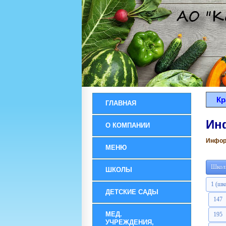
Кр
ГЛАВНАЯ
Ин
О КОМПАНИИ
Информ
МЕНЮ
Школ
ШКОЛЫ
1 (шк
ДЕТСКИЕ САДЫ
147
МЕД.
195
УЧРЕЖДЕНИЯ,