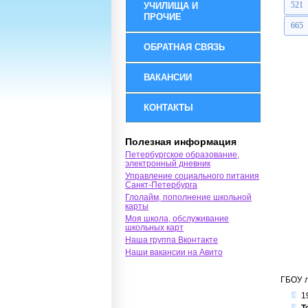
521
УЧИЛИЩА И
ПРОЧИЕ
665
ОБРАТНАЯ СВЯЗЬ
ВАКАНСИИ
КОНТАКТЫ
Полезная информация
Петербургское образование,
электронный дневник
Управление социального питания
Санкт-Петербурга
Глолайм, пополнение школьной
карты
Моя школа, обслуживание
школьных карт
Наша группа Вконтакте
Наши вакансии на Авито
ГБОУ л
1