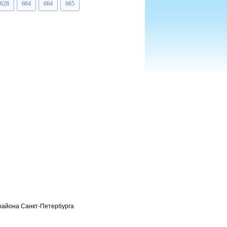
628
664
664
665
района Санкт-Петербурга