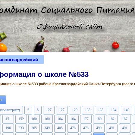
асногвардейский
формация о школе №533
ация о школе №533 района Красногвардейский Санкт-Петербурга (всего ш
ы:
ола-интернат)
3
6
127
127
129
133
133
134
140
151
152
160
160
164
164
177
180
182
187
196
233
265
349
405
478
478
490
491
491