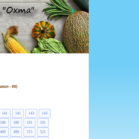
кол - 60)
141
141
143
143
188
188
191
191
499
499
515
521