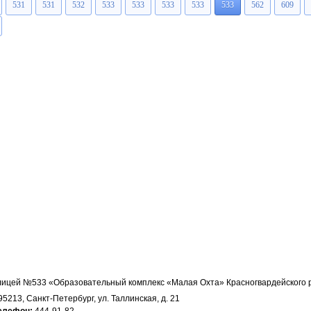
531
531
532
533
533
533
533
533
562
609
ицей №533 «Образовательный комплекс «Малая Охта» Красногвардейского 
95213, Санкт-Петербург, ул. Таллинская, д. 21