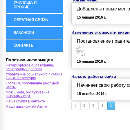
Новые меню
УЧИЛИЩА И
ПРОЧИЕ
Добавлены новые меню 
15 января 2016 г.
ОБРАТНАЯ СВЯЗЬ
Изменение стоимости питани
ВАКАНСИИ
Постановление правител
КОНТАКТЫ
Полезная информация
15 января 2016 г.
Петербургское образование,
электронный дневник
Управление социального питания
Начало работы сайта
Санкт-Петербурга
Глолайм, пополнение школьной
Начинает свою работу с
карты
Моя школа, обслуживание
15 октября 2015 г.
школьных карт
Наша группа Вконтакте
1
2
3
4
5
Наши вакансии на Авито