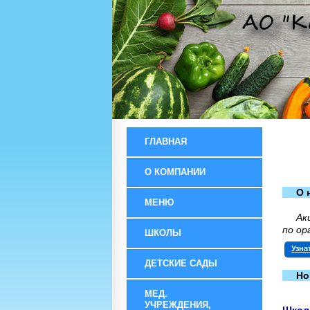
ГЛАВНАЯ
О КОМПАНИИ
О 
МЕНЮ
Ак
по ор
ШКОЛЫ
Узна
ДЕТСКИЕ САДЫ
Но
МЕД.
УЧРЕЖДЕНИЯ,