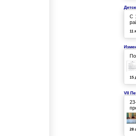
Детс
С 
ра
11 
Измен
По
15 
VII 
23
пр
28 