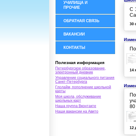
Школ
УЧИЛИЩА И
ПРОЧИЕ
С 
Са
ОБРАТНАЯ СВЯЗЬ
30 
ВАКАНСИИ
Измен
КОНТАКТЫ
По
Полезная информация
Петербургское образование,
14 
электронный дневник
Управление социального питания
Санкт-Петербурга
Измен
Глолайм, пополнение школьной
карты
По
Моя школа, обслуживание
уч
школьных карт
Наша группа Вконтакте
80
Наши вакансии на Авито
12 