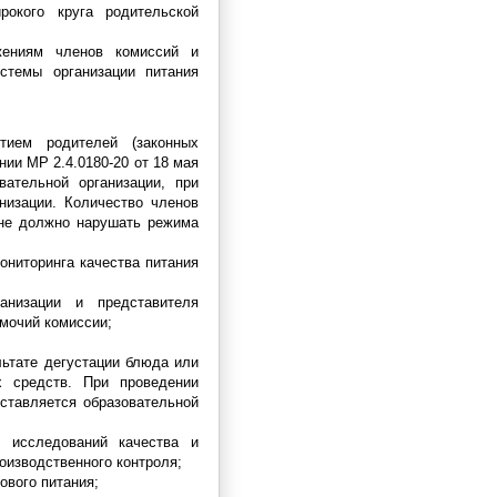
рокого круга родительской
ожениям членов комиссий и
стемы организации питания
тием родителей (законных
ии МР 2.4.0180-20 от 18 мая
вательной организации, при
низации. Количество членов
не должно нарушать режима
ониторинга качества питания
ганизации и представителя
омочий комиссии;
льтате дегустации блюда или
х средств. При проведении
ставляется образовательной
х исследований качества и
оизводственного контроля;
ового питания;