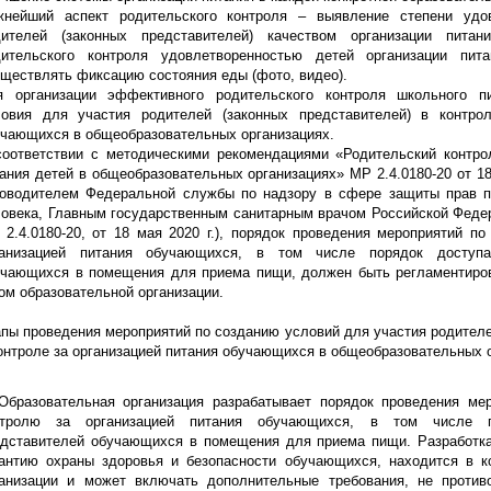
жнейший аспект родительского контроля – выявление степени удо
дителей (законных представителей) качеством организации пита
дительского контроля удовлетворенностью детей организации пи
ществлять фиксацию состояния еды (фото, видео).
я организации эффективного родительского контроля школьного п
ловия для участия родителей (законных представителей) в контрол
чающихся в общеобразовательных организациях.
оответствии с методическими рекомендациями «Родительский контрол
ания детей в общеобразовательных организациях» МР 2.4.0180-20 от 18
ководителем Федеральной службы по надзору в сфере защиты прав п
овека, Главным государственным санитарным врачом Российской Федер
2.4.0180-20, от 18 мая 2020 г.), порядок проведения мероприятий п
ганизацией питания обучающихся, в том числе порядок доступа
учающихся в помещения для приема пищи, должен быть регламентиро
ом образовательной организации.
пы проведения мероприятий по созданию условий для участия родителе
онтроле за организацией питания обучающихся в общеобразовательных 
 Образовательная организация разрабатывает порядок проведения ме
нтролю за организацией питания обучающихся, в том числе п
едставителей обучающихся в помещения для приема пищи. Разработк
рантию охраны здоровья и безопасности обучающихся, находится в к
ганизации и может включать дополнительные требования, не проти