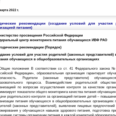
марта 2022 г.
дические рекомендации (создание условий для участия 
изацией питания)
нистерство просвещения Российской Федерации
деральный центр мониторинга питания обучающихся ИВФ РАО
тодические рекомендации (Порядок)
здание условий для участия родителей (законных представителей) 
тания обучающихся в общеобразовательных организациях
 Общие положения В соответствии со ст. 41 Федерального закона №
ссийской Федерации», образовательная организация гарантирует обу
зопасность. Родители (законные представители) обучающих
разовательного процесса. Взаимодействие родительской обществ
ганизацией по вопросам осуществления контроля за качеством орган
имизирует показатели общего мониторинга качества питания обучающих
ачи родительского контроля за организацией питания детей – повышен
анизации питания обучающихся в общеобразовательных организациях 
ителей (законных представителей), выявление пищевых предпочтений 
мирования у обучающихся навыков здорового питания, подготовка пр
чшение системы организации питания в каждой конкретной образователь