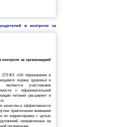
родителей в контроле за
в контроле за организацией
 273-ФЗ «Об образовании в
чающимся охрану здоровья и
ся являются участниками
енности с образовательной
изации питания расширяет и
ся.
ие качества и эффективности
путем привлечения внимания
и их корректировка с целью
едложений, направленных на
ной организации.