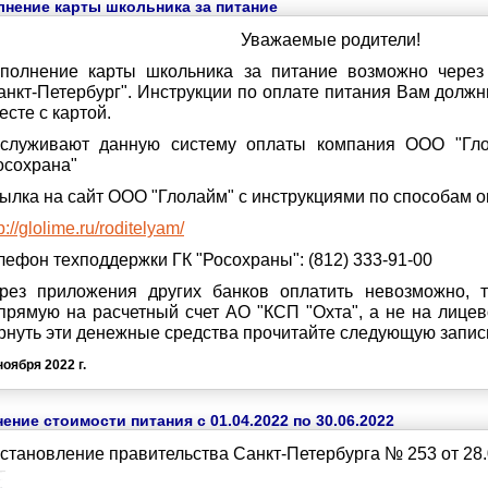
нение карты школьника за питание
Уважаемые родители!
полнение карты школьника за питание возможно через
анкт-Петербург".
Инструкции по оплате питания Вам долж
есте с картой.
служивают данную систему оплаты компания ООО "Гло
осохрана"
ылка на сайт ООО "Глолайм" с инструкциями по способам о
p://glolime.ru/roditelyam/
лефон техподдержки ГК "Росохраны": (812) 333-91-00
рез приложения других банков оплатить невозможно, т
прямую на расчетный счет АО "КСП "Охта", а не на лицев
рнуть эти денежные средства прочитайте следующую запись
ноября 2022 г.
ение стоимости питания с 01.04.2022 по 30.06.2022
становление правительства Санкт-Петербурга № 253 от 28.0