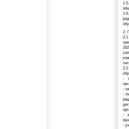
1.
общ
1.
ро
об
2. 
2.
пре
20
соп
ко
пит
2.2
обу
- 
орг
- з
- л
ра
дег
орг
- 
без
- у