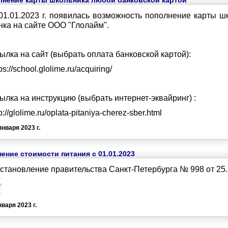
лнение карты школьника любой банковской картой
01.01.2023 г. появилась возможность пополнение карты ш
нка на сайте ООО "Глолайм".
ылка на сайт (выбрать оплата банковской картой):
ps://school.glolime.ru/acquiring/
ылка на инструкцию (выбрать интернет-эквайринг) :
p://glolime.ru/oplata-pitaniya-cherez-sber.html
января 2023 г.
ение стоимости питания с 01.01.2023
становление правительства Санкт-Петербурга № 998 от 25.1
нваря 2023 г.