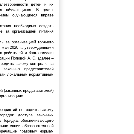
влетворенности детей и их
ния обучающихся. В целях
танием обучающиеся вправе
итания необходимо создать
е за организацией питания
ь за организацией горячего
 мая 2020 г., утвержденными
отребителей и благополучия
ации Поповой А.Ю. (далее –
о родительскому контролю за
 законных представителей
ван локальным нормативным
й (законных представителей)
организациях.
роприятий по родительскому
орядок доступа законных
а Порядка, обеспечивающего
омпетенции образовательной
воречащие правовым нормам