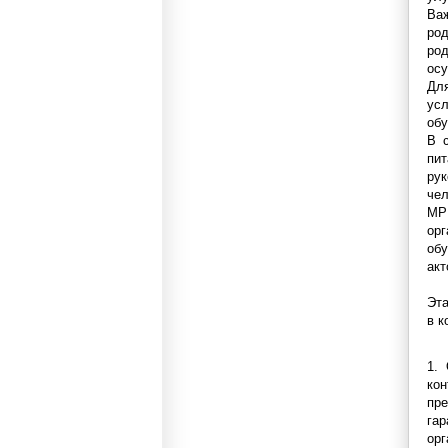
Ва
ро
ро
осу
Дл
ус
обу
В с
пит
ру
чел
МР 
ор
об
акт
Эта
в к
1.
ко
пр
га
ор