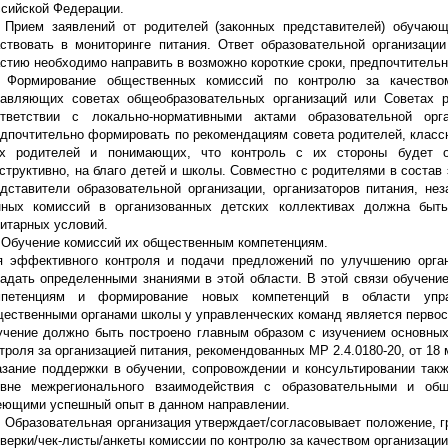
сийской Федерации.
1 Прием заявлений от родителей (законных представителей) обучаю
ствовать в мониторинге питания. Ответ образовательной организаци
стию необходимо направить в возможно короткие сроки, предпочтительн
2 Формирование общественных комиссий по контролю за качество
равляющих советах общеобразовательных организаций или Советах р
ответствии с локально-нормативными актами образовательной орг
дпочтительно формировать по рекомендациям совета родителей, класс
их родителей и понимающих, что контроль с их стороны будет о
структивно, на благо детей и школы. Совместно с родителями в состав
дставители образовательной организации, организаторов питания, не
нных комиссий в организованных детских коллективах должна быт
итарных условий.
 Обучение комиссий их общественным компетенциям.
я эффективного контроля и подачи предложений по улучшению орган
адать определенными знаниями в этой области. В этой связи обучени
мпетенциям и формирование новых компетенций в области упра
ественными органами школы у управленческих команд является первос
чение должно быть построено главным образом с изучением основных
троля за организацией питания, рекомендованных МР 2.4.0180-20, от 18 
зание поддержки в обучении, сопровождении и консультировании такж
овне межрегионального взаимодействия с образовательными и общ
еющими успешный опыт в данном направлении.
. Образовательная организация утверждает/согласовывает положение, 
верки/чек-листы/анкеты комиссии по контролю за качеством организации