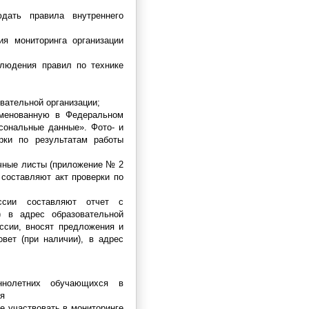
дать правила внутреннего
ия мониторинга организации
блюдения правил по технике
вательной организации;
именованную в Федеральном
сональные данные». Фото- и
рки по результатам работы
очные листы (приложение № 2
 составляют акт проверки по
ссии составляют отчет с
) в адрес образовательной
ссии, вносят предложения и
вет (при наличии), в адрес
еннолетних обучающихся в
ия
 участвовать в мониторинге