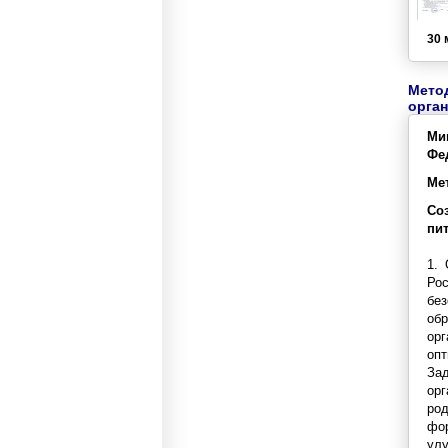
30 
Мето
орган
Ми
Фе
Ме
Со
пи
1.
Ро
бе
об
ор
опт
Зад
орг
род
фор
улу