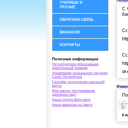
Попо
УЧИЛИЩА И
ПРОЧИЕ
С 
ба
ОБРАТНАЯ СВЯЗЬ
Сс
ВАКАНСИИ
htt
КОНТАКТЫ
Сс
Полезная информация
htt
Петербургское образование,
электронный дневник
18 
Управление социального питания
Санкт-Петербурга
Глолайм, пополнение школьной
карты
Измен
Моя школа, обслуживание
школьных карт
По
Наша группа Вконтакте
Наши вакансии на Авито
9 я