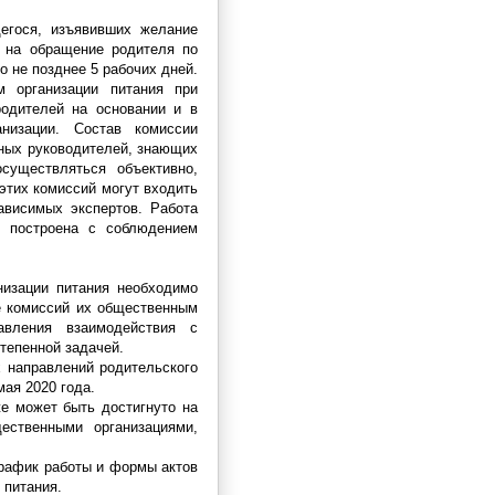
щегося, изъявивших желание
и на обращение родителя по
о не позднее 5 рабочих дней.
м организации питания при
одителей на основании и в
анизации. Состав комиссии
ных руководителей, знающих
существляться объективно,
 этих комиссий могут входить
зависимых экспертов. Работа
ь построена с соблюдением
изации питания необходимо
е комиссий их общественным
вления взаимодействия с
тепенной задачей.
 направлений родительского
мая 2020 года.
е может быть достигнуто на
ественными организациями,
график работы и формы актов
 питания.