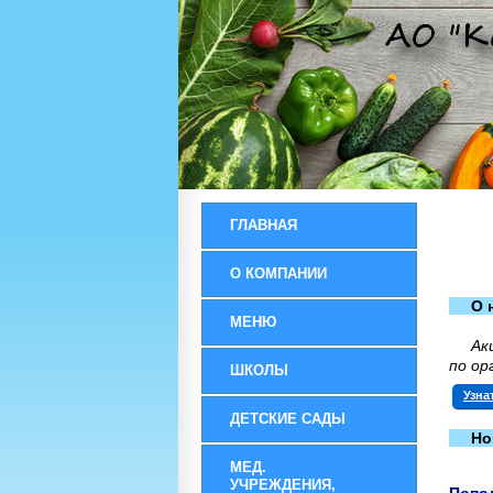
ГЛАВНАЯ
О КОМПАНИИ
О 
МЕНЮ
Ак
по ор
ШКОЛЫ
Узна
ДЕТСКИЕ САДЫ
Но
МЕД.
УЧРЕЖДЕНИЯ,