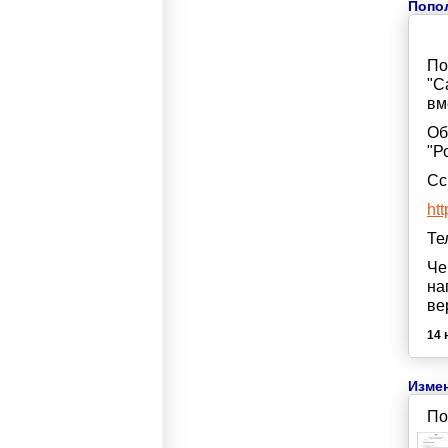
Попол
По
"С
вм
Об
"Р
Сс
htt
Те
Че
на
ве
14 
Измен
По