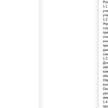
Рос
1.
уча
уча
1.
Уп
со
пре
эт
кон
пре
да
сан
1.3
Дл
обл
ко
общ
Обу
кон
Ока
ур
им
1.4
про