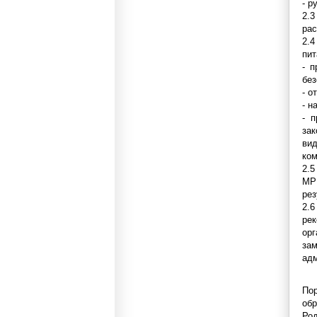
- р
2.
рас
2.
пит
- 
без
- о
- н
- 
зак
ви
ком
2.5
МР 
рез
2.
ре
орг
за
адм
По
обр
Род