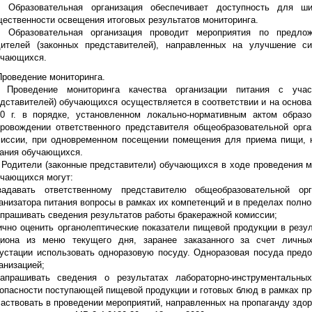
5. Образовательная организация обеспечивает доступность для ши
ественности освещения итоговых результатов мониторинга.
6. Образовательная организация проводит мероприятия по предл
дителей (законных представителей), направленных на улучшение си
учающихся.
Проведение мониторинга.
1 Проведение мониторинга качества организации питания с учас
дставителей) обучающихся осуществляется в соответствии и на основан
20 г. в порядке, установленном локально-нормативным актом образо
ровождении ответственного представителя общеобразовательной орга
миссии, при одновременном посещении помещения для приема пищи, 
ания обучающихся.
 Родители (законные представители) обучающихся в ходе проведения м
чающихся могут:
задавать ответственному представителю общеобразовательной ор
анизатора питания вопросы в рамках их компетенций и в пределах полн
апрашивать сведения результатов работы бракеражной комиссии;
ично оценить органолептические показатели пищевой продукции в резу
циона из меню текущего дня, заранее заказанного за счет личны
устации использовать одноразовую посуду. Одноразовая посуда предо
анизацией;
запрашивать сведения о результатах лабораторно-инструментальны
опасности поступающей пищевой продукции и готовых блюд в рамках пр
частвовать в проведении мероприятий, направленных на пропаганду здор