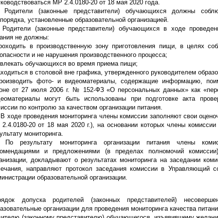
уководствоваться МР 2.4.0180-20 от 18 мая 2020 года.
3 Родители (законные представители) обучающихся должны соблю
порядка, установленные образовательной организацией.
4 Родители (законные представители) обучающихся в ходе проведен
ания не должны:
проходить в производственную зону приготовления пищи, в целях со
опасности и не нарушения производственного процесса;
твлекать обучающихся во время приема пищи;
аходиться в столовой вне графика, утвержденного руководителем образо
производить фото- и видеоматериалы, содержащие информацию, по
оне от 27 июля 2006 г. № 152-ФЗ «О персональных данных» как «пер
деоматериалы могут быть использованы при подготовке акта прове
иссии по контролю за качеством организации питания.
 В ходе проведения мониторинга члены комиссии заполняют свои оцен
2.4.0180-20 от 18 мая 2020 г.), на основании которых члены комиссии
ультату мониторинга.
6 По результату мониторинга организации питания члены коми
комендациями и предложениями (в пределах полномочий комиссии
анизации, докладывают о результатах мониторинга на заседании коми
мечания, направляют протокол заседания комиссии в Управляющий со
инистрации образовательной организации.
рядок допуска родителей (законных представителей) несоверш
азовательные организации для проведения мониторинга качества питан
ителю (законному представителю) обучающегося, изъявившему желание