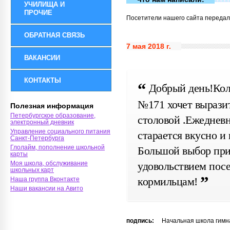
УЧИЛИЩА И
ПРОЧИЕ
Посетители нашего сайта передал
ОБРАТНАЯ СВЯЗЬ
7 мая 2018 г.
ВАКАНСИИ
КОНТАКТЫ
Добрый день!Кол
№171 хочет выразит
Полезная информация
Петербургское образование,
столовой .Ежеднев
электронный дневник
Управление социального питания
старается вкусно и
Санкт-Петербурга
Глолайм, пополнение школьной
Большой выбор при
карты
удовольствием пос
Моя школа, обслуживание
школьных карт
кормильцам!
Наша группа Вконтакте
Наши вакансии на Авито
подпись:
Начальная школа гимна