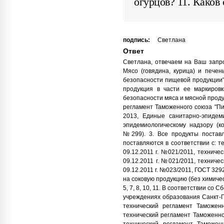
огурцов? 11. Каков
подпись:
Светлана
Ответ
Светлана, отвечаем на Ваш запро
Мясо (говядина, курица) и печен
безопасности пищевой продукции"
продукция в части ее маркировк
безопасности мяса и мясной продук
регламент Таможенного союза "Пищ
2013, Единые санитарно-эпидем
эпидемиологическому надзору (к
№299). 3. Все продукты поставл
поставляются в соответствии с: 
09.12.2011 г. №021/2011, техниче
09.12.2011 г. №021/2011, технич
09.12.2011 г. №023/2011, ГОСТ 32
на соковую продукцию (без химиче
5, 7, 8, 10, 11. В соответствии с
учреждениях образования Санкт-Пе
технический регламент Таможенн
технический регламент Таможенног
технический регламент Таможен