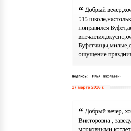
Добрый вечер,хоч
515 школе,настольк
понравился Буфет,а
впечатлил,вкусно,о
Буфетчицы,милые,с
ощущение праздник
подпись:
Илья Николаевич
17 марта 2016 г.
Добрый вечер, х
Викторовна , завед
морковными котлетк