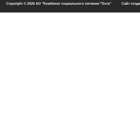
Copyright © 2026 АО "Комбинат социального питания "Охта" Сайт созд