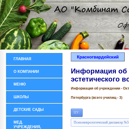
Красногвардейский
ГЛАВНАЯ
Информация об 
О КОМПАНИИ
эстетического в
МЕНЮ
Информация об учреждении - Охт
ШКОЛЫ
Петербурга (всего училищ - 3)
ДЕТСКИЕ САДЫ
ПУ:
МЕД.
Психоневрологический диспансер №5
УЧРЕЖДЕНИЯ,