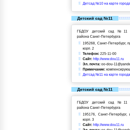
Детсад №10 на карте город
Детский сад №11
ГБДОУ детский сад №11 Кр
района Санкт-Петербурга
195268, Санкт-Петербург, п
корп. 2
Телефон:
225-11-00
Сайт:
http://www.dou11.ru
Эл. почта:
oo-dou-11@yande
Примечание:
компенсирующ
Детсад №11 на карте города
Детский сад №11
ГБДОУ детский сад №11 Кр
района Санкт-Петербурга
195176, Санкт-Петербург, 
корп. 3
Сайт:
http://www.dou11.ru