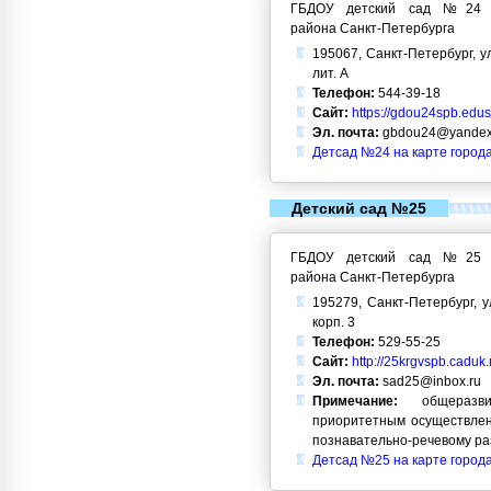
ГБДОУ детский сад №24 Кр
района Санкт-Петербурга
195067, Санкт-Петербург, ул
лит. А
Телефон:
544-39-18
Сайт:
https://gdou24spb.edusi
Эл. почта:
gbdou24@yandex
Детсад №24 на карте город
Детский сад №25
ГБДОУ детский сад №25 Кр
района Санкт-Петербурга
195279, Санкт-Петербург, у
корп. 3
Телефон:
529-55-25
Сайт:
http://25krgvspb.caduk.
Эл. почта:
sad25@inbox.ru
Примечание:
общеразви
приоритетным осуществлен
познавательно-речевому ра
Детсад №25 на карте город