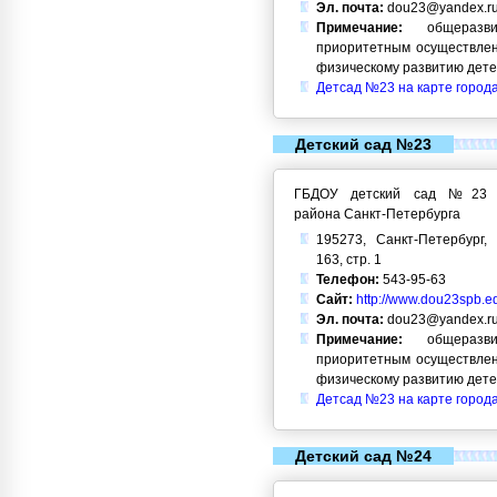
Эл. почта:
dou23@yandex.r
Примечание:
общеразви
приоритетным осуществлен
физическому развитию дет
Детсад №23 на карте город
Детский сад №23
ГБДОУ детский сад №23 Кр
района Санкт-Петербурга
195273, Санкт-Петербург, 
163, стр. 1
Телефон:
543-95-63
Сайт:
http://www.dou23spb.ed
Эл. почта:
dou23@yandex.r
Примечание:
общеразви
приоритетным осуществлен
физическому развитию дет
Детсад №23 на карте город
Детский сад №24