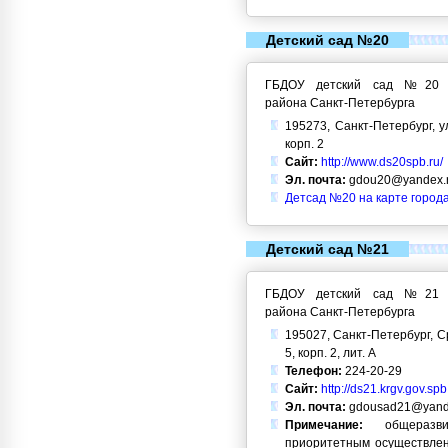
Детский сад №20
ГБДОУ детский сад №20 Кр
района Санкт-Петербурга
195273, Санкт-Петербург, у
корп. 2
Сайт:
http://www.ds20spb.ru/
Эл. почта:
gdou20@yandex.
Детсад №20 на карте город
Детский сад №21
ГБДОУ детский сад №21 Кр
района Санкт-Петербурга
195027, Санкт-Петербург, С
5, корп. 2, лит. А
Телефон:
224-20-29
Сайт:
http://ds21.krgv.gov.spb
Эл. почта:
gdousad21@yand
Примечание:
общеразви
приоритетным осуществлен