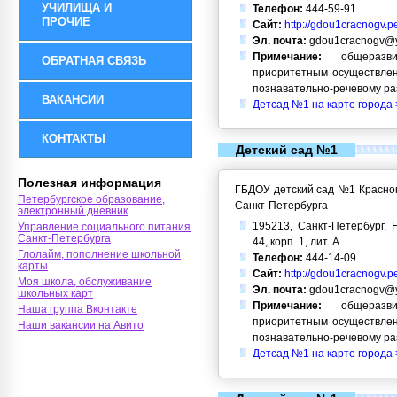
УЧИЛИЩА И
Телефон:
444-59-91
ПРОЧИЕ
Сайт:
http://gdou1cracnogv.p
Эл. почта:
gdou1cracnogv@y
Примечание:
общеразви
ОБРАТНАЯ СВЯЗЬ
приоритетным осуществлен
познавательно-речевому ра
ВАКАНСИИ
Детсад №1 на карте города 
КОНТАКТЫ
Детский сад №1
Полезная информация
ГБДОУ детский сад №1 Красног
Петербургское образование,
Санкт-Петербурга
электронный дневник
195213, Санкт-Петербург, Н
Управление социального питания
Санкт-Петербурга
44, корп. 1, лит. А
Глолайм, пополнение школьной
Телефон:
444-14-09
карты
Сайт:
http://gdou1cracnogv.p
Моя школа, обслуживание
Эл. почта:
gdou1cracnogv@y
школьных карт
Примечание:
общеразви
Наша группа Вконтакте
приоритетным осуществлен
Наши вакансии на Авито
познавательно-речевому ра
Детсад №1 на карте города 