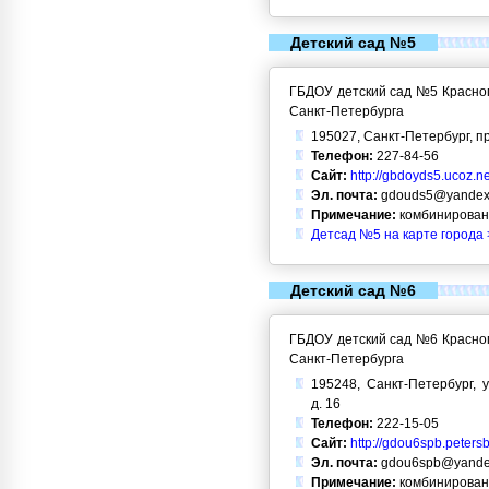
Детский сад №5
ГБДОУ детский сад №5 Красног
Санкт-Петербурга
195027, Санкт-Петербург, пр
Телефон:
227-84-56
Сайт:
http://gbdoyds5.ucoz.ne
Эл. почта:
gdouds5@yandex
Примечание:
комбинирован
Детсад №5 на карте города 
Детский сад №6
ГБДОУ детский сад №6 Красног
Санкт-Петербурга
195248, Санкт-Петербург, 
д. 16
Телефон:
222-15-05
Сайт:
http://gdou6spb.peters
Эл. почта:
gdou6spb@yande
Примечание:
комбинирован