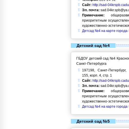
Сайт:
http://sad-04krspb.cadu
Эл. почта:
sad.04kr.spb@ya.
Примечание:
общеразви
приоритетным осуществлен
художественно-эстетическо
Детсад №4 на карте города 
Детский сад №4
ГБДОУ детский сад №4 Красног
Санкт-Петербурга
197198, Санкт-Петербург, 
155, корп. 4, стр. 1
Сайт:
http://sad-04krspb.cadu
Эл. почта:
sad.04kr.spb@ya.
Примечание:
общеразви
приоритетным осуществлен
художественно-эстетическо
Детсад №4 на карте города 
Детский сад №5