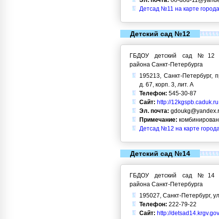
Эл. почта:
oo-dou-11@yande
Детсад №11 на карте города
Детский сад №12
ГБДОУ детский сад №12 Кр
района Санкт-Петербурга
195213, Санкт-Петербург, 
д. 67, корп. 3, лит. А
Телефон:
545-30-87
Сайт:
http://12kgspb.caduk.ru
Эл. почта:
gdoukg@yandex.
Примечание:
комбинирован
Детсад №12 на карте город
Детский сад №14
ГБДОУ детский сад №14 Кр
района Санкт-Петербурга
195027, Санкт-Петербург, ул
Телефон:
222-79-22
Сайт:
http://detsad14.krgv.gov