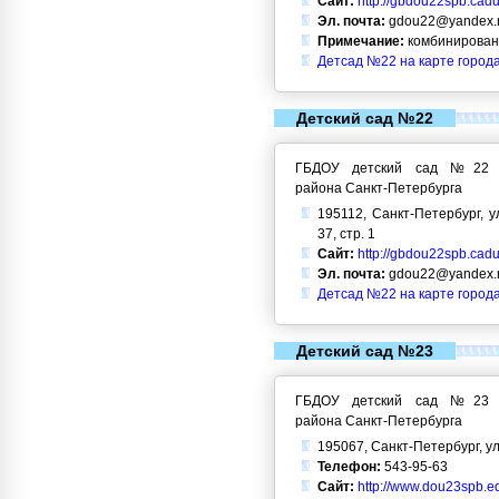
Сайт:
http://gbdou22spb.cadu
Эл. почта:
gdou22@yandex.
Примечание:
комбинирован
Детсад №22 на карте город
Детский сад №22
ГБДОУ детский сад №22 Кр
района Санкт-Петербурга
195112, Санкт-Петербург, у
37, стр. 1
Сайт:
http://gbdou22spb.cadu
Эл. почта:
gdou22@yandex.
Детсад №22 на карте город
Детский сад №23
ГБДОУ детский сад №23 Кр
района Санкт-Петербурга
195067, Санкт-Петербург, ул
Телефон:
543-95-63
Сайт:
http://www.dou23spb.ed