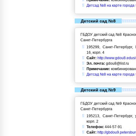
Примечание:
комбинирован
Детсад №8 на карте города 
Детский сад №8
ГБДОУ детский сад №8 Красног
Санкт-Петербурга
195299, Санкт-Петербург, 
16, корп. 4
Сайт:
http://www.gdou8.edusi
Эл. почта:
gdou8@list.ru
Примечание:
комбинирован
Детсад №8 на карте города 
Детский сад №9
ГБДОУ детский сад №9 Красног
Санкт-Петербурга
195213, Санкт-Петербург, 
корп. 2
Телефон:
444-57-91
Сайт:
http://gbdou9.petersbu