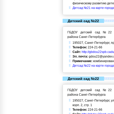
физическому развитию дет
Детсад №21 на карте город
Детский сад №22
ГБДОУ детский сад №22 Кр
района Санкт-Петербурга
195027, Санкт-Петербург, пр
Телефон:
224-21-66
Сайт:
http://gbdou22spb.cadu
Эл. почта:
gdou22@yandex.
Примечание:
комбинирован
Детсад №22 на карте город
Детский сад №22
ГБДОУ детский сад №22 Кр
района Санкт-Петербурга
195027, Санкт-Петербург, ул.
корп. 2, стр. 1
Телефон:
224-21-66