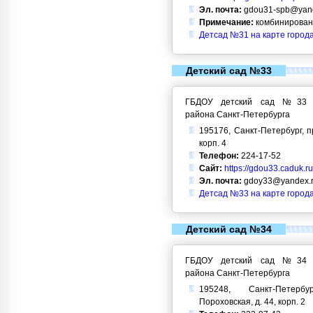
Эл. почта:
gdou31-spb@yand
Примечание:
комбинирован
Детсад №31 на карте город
Детский сад №33
ГБДОУ детский сад №33 Кр
района Санкт-Петербурга
195176, Санкт-Петербург, п
корп. 4
Телефон:
224-17-52
Сайт:
https://gdou33.caduk.ru
Эл. почта:
gdoy33@yandex.
Детсад №33 на карте город
Детский сад №34
ГБДОУ детский сад №34 Кр
района Санкт-Петербурга
195248, Санкт-Петерб
Пороховская, д. 44, корп. 2