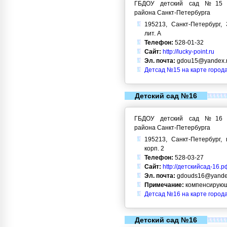
ГБДОУ детский сад №15 Кр
района Санкт-Петербурга
195213, Санкт-Петербург, 
лит. А
Телефон:
528-01-32
Сайт:
http://lucky-point.ru
Эл. почта:
gdou15@yandex.
Детсад №15 на карте город
Детский сад №16
ГБДОУ детский сад №16 Кр
района Санкт-Петербурга
195213, Санкт-Петербург, 
корп. 2
Телефон:
528-03-27
Сайт:
http://детскийсад-16.р
Эл. почта:
gdouds16@yande
Примечание:
компенсирующ
Детсад №16 на карте город
Детский сад №16