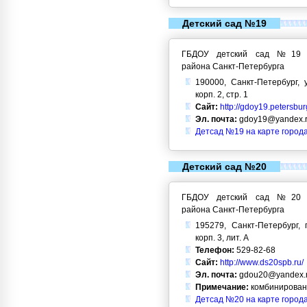
Детский сад №19
ГБДОУ детский сад №19 Кр
района Санкт-Петербурга
190000, Санкт-Петербург, 
корп. 2, стр. 1
Сайт:
http://gdoy19.petersbur
Эл. почта:
gdoy19@yandex.
Детсад №19 на карте город
Детский сад №20
ГБДОУ детский сад №20 Кр
района Санкт-Петербурга
195279, Санкт-Петербург, 
корп. 3, лит. А
Телефон:
529-82-68
Сайт:
http://www.ds20spb.ru/
Эл. почта:
gdou20@yandex.
Примечание:
комбинирован
Детсад №20 на карте город