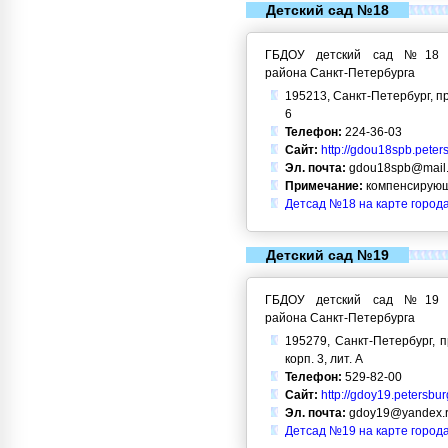
Детский сад №18
ГБДОУ детский сад №18 Кр
района Санкт-Петербурга
195213, Санкт-Петербург, п
6
Телефон:
224-36-03
Сайт:
http://gdou18spb.peter
Эл. почта:
gdou18spb@mail.
Примечание:
компенсирующ
Детсад №18 на карте город
Детский сад №19
ГБДОУ детский сад №19 Кр
района Санкт-Петербурга
195279, Санкт-Петербург, п
корп. 3, лит. А
Телефон:
529-82-00
Сайт:
http://gdoy19.petersbur
Эл. почта:
gdoy19@yandex.
Детсад №19 на карте город