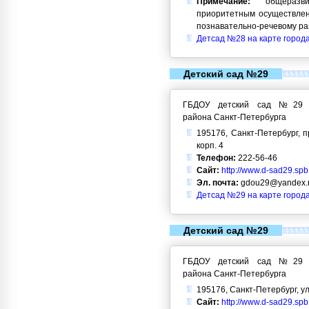
Примечание:
общеразви
приоритетным осуществлен
познавательно-речевому ра
Детсад №28 на карте город
Детский сад №29
ГБДОУ детский сад №29 Кр
района Санкт-Петербурга
195176, Санкт-Петербург, п
корп. 4
Телефон:
222-56-46
Сайт:
http://www.d-sad29.spb
Эл. почта:
gdou29@yandex.
Детсад №29 на карте город
Детский сад №29
ГБДОУ детский сад №29 Кр
района Санкт-Петербурга
195176, Санкт-Петербург, ул.
Сайт:
http://www.d-sad29.spb