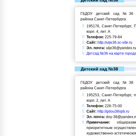
Детский сад №36
ГБДОУ детский сад №36 Кр
района Санкт-Петербурга
195176, Санкт-Петербург, П
корп. 4, лит. А
Телефон:
225-79-84
Сайт:
http://ulje36.sc-site.ru
Эл. почта:
ulje36@yandex.r
Детсад №36 на карте город
Детский сад №38
ГБДОУ детский сад №38 Кр
района Санкт-Петербурга
195253, Санкт-Петербург, п
корп. 2, лит. А
Телефон:
226-75-00
Сайт:
http://gdou38spb.ru
Эл. почта:
doy-38@yandex.r
Примечание:
общеразви
приоритетным осуществлен
художественно-эстетическо