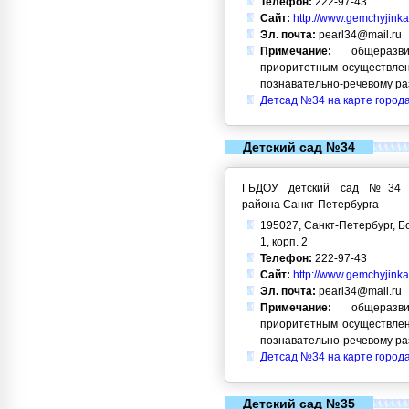
Телефон:
222-97-43
Сайт:
http://www.gemchyjinka
Эл. почта:
pearl34@mail.ru
Примечание:
общеразви
приоритетным осуществлен
познавательно-речевому ра
Детсад №34 на карте город
Детский сад №34
ГБДОУ детский сад №34 Кр
района Санкт-Петербурга
195027, Санкт-Петербург, Б
1, корп. 2
Телефон:
222-97-43
Сайт:
http://www.gemchyjinka
Эл. почта:
pearl34@mail.ru
Примечание:
общеразви
приоритетным осуществлен
познавательно-речевому ра
Детсад №34 на карте город
Детский сад №35