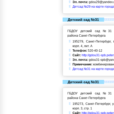
Эл. почта:
gdou29@yandex.
Детсад №29 на карте город
Детский сад №31
ГБДОУ детский сад №31 Кр
района Санкт-Петербурга
195279, Санкт-Петербург, 
корп. 4, лит. А
Телефон:
520-40-12
Сайт:
http://gdou31-spb.pete
Эл. почта:
gdou31-spb@yand
Примечание:
комбинирован
Детсад №31 на карте город
Детский сад №31
ГБДОУ детский сад №31 Кр
района Санкт-Петербурга
195273, Санкт-Петербург, у
корп. 3, стр. 1
Сайт:
http://gdou31-spb.pete