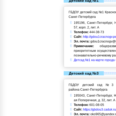
Детский сад №1
ГБДОУ детский сад №1 Красног
Санкт-Петербурга
195196, Санкт-Петербург, Н
57, корп. 2, лит. А
Телефон:
444-38-73
Сайт:
http://gdou1cracnogv.p
Эл. почта:
gdou1cracnogv@y
Примечание:
общеразви
приоритетным осуществлен
познавательно-речевому ра
Детсад №1 на карте города 
Детский сад №3
ГБДОУ детский сад №3 Кр
района Санкт-Петербурга
195043, Санкт-Петербург, Н
ая Поперечная, д. 32, лит. А
Телефон:
601-08-05
Сайт:
https://gbdou3.caduk.ru
Эл. почта:
oko965@yandex.