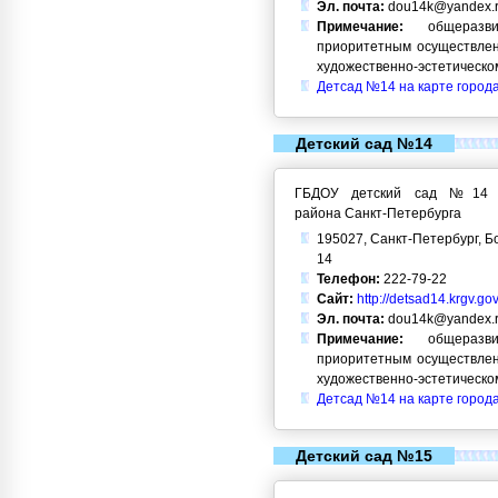
Эл. почта:
dou14k@yandex.
Примечание:
общеразви
приоритетным осуществлен
художественно-эстетическо
Детсад №14 на карте город
Детский сад №14
ГБДОУ детский сад №14 Кр
района Санкт-Петербурга
195027, Санкт-Петербург, Б
14
Телефон:
222-79-22
Сайт:
http://detsad14.krgv.gov
Эл. почта:
dou14k@yandex.
Примечание:
общеразви
приоритетным осуществлен
художественно-эстетическо
Детсад №14 на карте город
Детский сад №15