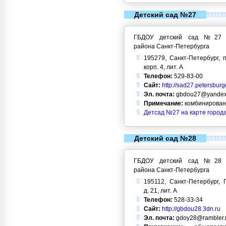
Детский сад №27
ГБДОУ детский сад №27 Кр
района Санкт-Петербурга
195279, Санкт-Петербург, п
корп. 4, лит. А
Телефон:
529-83-00
Сайт:
http://sad27.petersburg
Эл. почта:
gbdou27@yandex
Примечание:
комбинирован
Детсад №27 на карте город
Детский сад №28
ГБДОУ детский сад №28 Кр
района Санкт-Петербурга
195112, Санкт-Петербург, 
д. 21, лит. А
Телефон:
528-33-34
Сайт:
http://gbdou28.3dn.ru
Эл. почта:
gdoy28@rambler.