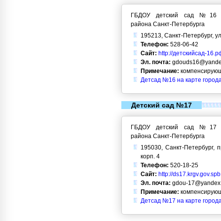
ГБДОУ детский сад №16 Кр
района Санкт-Петербурга
195213, Санкт-Петербург, ул
Телефон:
528-06-42
Сайт:
http://детскийсад-16.р
Эл. почта:
gdouds16@yande
Примечание:
компенсирующ
Детсад №16 на карте город
Детский сад №17
ГБДОУ детский сад №17 Кр
района Санкт-Петербурга
195030, Санкт-Петербург, п
корп. 4
Телефон:
520-18-25
Сайт:
http://ds17.krgv.gov.spb
Эл. почта:
gdou-17@yandex.
Примечание:
компенсирующ
Детсад №17 на карте город