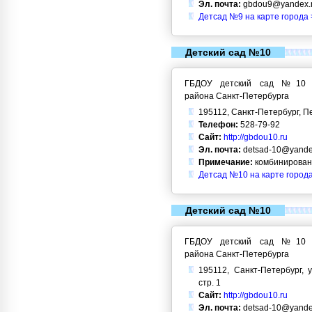
Эл. почта:
gbdou9@yandex.
Детсад №9 на карте города 
Детский сад №10
ГБДОУ детский сад №10 Кр
района Санкт-Петербурга
195112, Санкт-Петербург, Пе
Телефон:
528-79-92
Сайт:
http://gbdou10.ru
Эл. почта:
detsad-10@yande
Примечание:
комбинирован
Детсад №10 на карте город
Детский сад №10
ГБДОУ детский сад №10 Кр
района Санкт-Петербурга
195112, Санкт-Петербург, у
стр. 1
Сайт:
http://gbdou10.ru
Эл. почта:
detsad-10@yande